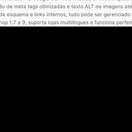
ão de meta tags otimizadas e texto ALT de imagens at
e esquema e links internos, tudo pode ser gerenciado a
p 1.7 a 9, suporta lojas multilíngues e funciona perfe