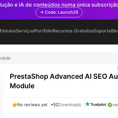
radução e IA de conteúdos numa única subscriçã
→ Code: Launch26
ódulos
Serviços
Portfólio
Recursos Gratuitos
Suporte
Bl
odule
PrestaShop Advanced AI SEO Au
Module
No reviews yet
|
+52
Downloads
|
|
ve