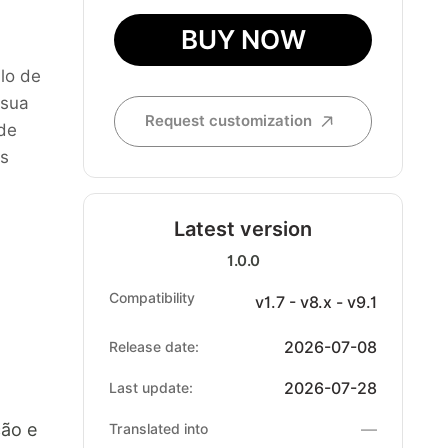
BUY NOW
lo de
 sua
Request customization
 de
as
Latest version
1.0.0
Compatibility
v1.7 - v8.x - v9.1
2026-07-08
Release date:
2026-07-28
Last update:
ção e
—
Translated into