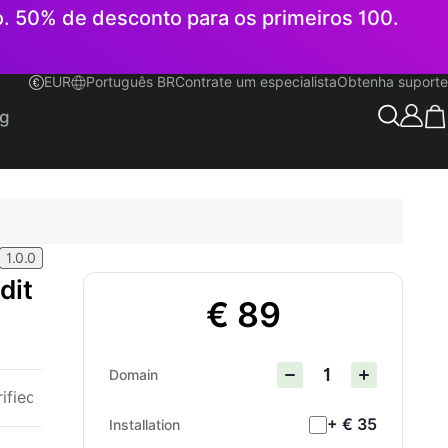
o. 50% de desconto para os primeiros 100.
EUR
Português BR
Contrate um especialista
Obtenha suporte
Português BR
og
1.0.0
dit
€ 89
Domain
rified
+ € 35
Installation