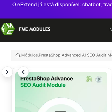
O eExtend já está disponível: chatbot, t
M
.
Módulos
.
PrestaShop Advanced AI SEO Audit M