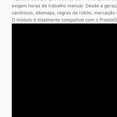
exigem horas de trabalho manual. Desde a geraç
canônicos, sitemaps, regras de robôs, marcação d
O módulo é totalmente compatível com o PrestaSho