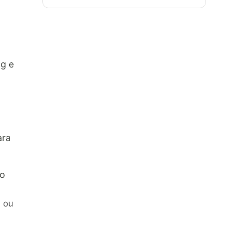
ng e
ara
go
 ou