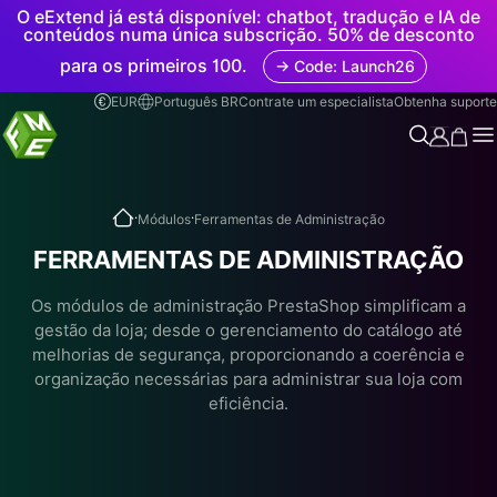
O eExtend já está disponível: chatbot, tradução e IA de
conteúdos numa única subscrição. 50% de desconto
para os primeiros 100.
→ Code: Launch26
EUR
Português BR
Contrate um especialista
Obtenha suporte
.
.
Módulos
Ferramentas de Administração
FERRAMENTAS DE ADMINISTRAÇÃO
Os módulos de administração PrestaShop simplificam a
gestão da loja; desde o gerenciamento do catálogo até
melhorias de segurança, proporcionando a coerência e
organização necessárias para administrar sua loja com
eficiência.