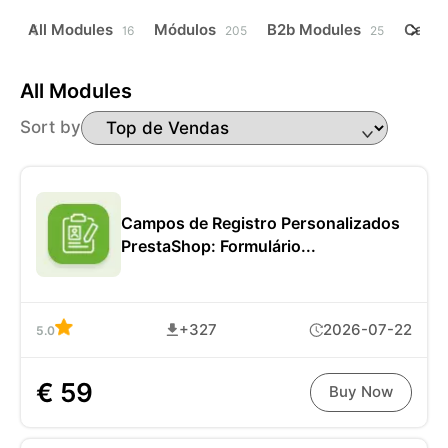
All Modules
Módulos
B2b Modules
Caixa
16
205
25
All Modules
Sort by
Campos de Registro Personalizados
PrestaShop: Formulário...
+327
2026-07-22
5.0
€ 59
Buy Now