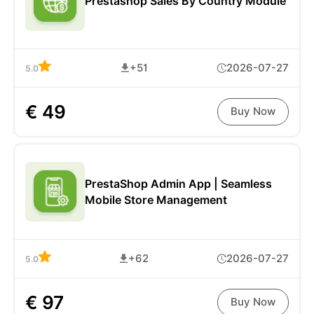
Prestashop Sales By Country Module
+51
2026-07-27
5.0
€ 49
Buy Now
PrestaShop Admin App | Seamless
Mobile Store Management
+62
2026-07-27
5.0
€ 97
Buy Now