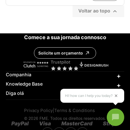

Voltar ao topo
Comece a sua jornada connosco
Solicite um orçamento
Companhia
Knowledge Base
Diga olá
Hi! how can I help you today?
Privacy Policy
|
Terms & Conditions
© 2026 FME. Todos os direitos reservados.