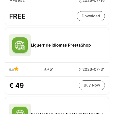
+9952
2026-07-16
FREE
Download
Liguerr de idiomas PrestaShop
+51
2026-07-31
5.0
€ 49
Buy Now