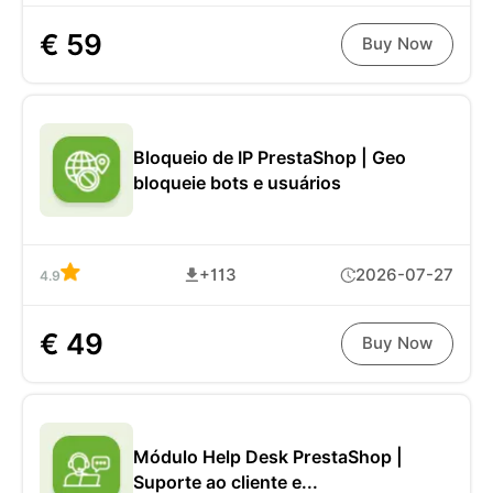
€ 59
Buy Now
Bloqueio de IP PrestaShop | Geo
bloqueie bots e usuários
+113
2026-07-27
4.9
€ 49
Buy Now
Módulo Help Desk PrestaShop |
Suporte ao cliente e...