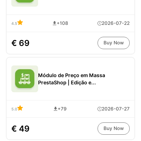
+108
2026-07-22
4.5
€ 69
Buy Now
Módulo de Preço em Massa
PrestaShop | Edição e...
+79
2026-07-27
5.0
€ 49
Buy Now