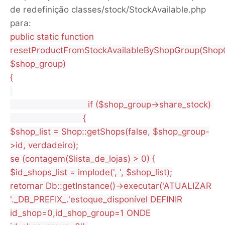
de redefinição classes/stock/StockAvailable.php
para:
public static function
resetProductFromStockAvailableByShopGroup(Shop
$shop_group)
{
if ($shop_group->share_stock)
{
$shop_list = Shop::getShops(false, $shop_group-
>id, verdadeiro);
se (contagem($lista_de_lojas) > 0) {
$id_shops_list = implode(', ', $shop_list);
retornar Db::getInstance()->executar('ATUALIZAR
'._DB_PREFIX_.'estoque_disponível DEFINIR
id_shop=0,id_shop_group=1 ONDE