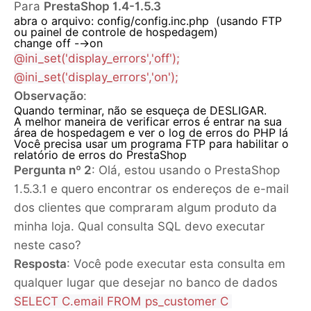
Para
PrestaShop 1.4-1.5.3
abra o arquivo: config/config.inc.php (usando FTP
ou painel de controle de hospedagem)
change off -->on
@ini_set('display_errors','off');
@ini_set('display_errors','on');
Observação
:
Quando terminar, não se esqueça de DESLIGAR.
A melhor maneira de verificar erros é entrar na sua
área de hospedagem e ver o log de erros do PHP lá
Você precisa usar um programa FTP para habilitar o
relatório de erros do PrestaShop
Pergunta nº 2
: Olá, estou usando o PrestaShop
1.5.3.1 e quero encontrar os endereços de e-mail
dos clientes que compraram algum produto da
minha loja. Qual consulta SQL devo executar
neste caso?
Resposta
: Você pode executar esta consulta em
qualquer lugar que desejar no banco de dados
SELECT C.email FROM ps_customer C