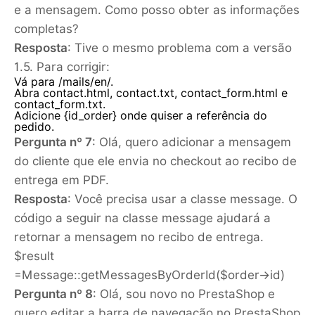
e a mensagem. Como posso obter as informações
completas?
Resposta
: Tive o mesmo problema com a versão
1.5. Para corrigir:
Vá para /mails/en/.
Abra contact.html, contact.txt, contact_form.html e
contact_form.txt.
Adicione {id_order} onde quiser a referência do
pedido.
Pergunta nº 7
: Olá, quero adicionar a mensagem
do cliente que ele envia no checkout ao recibo de
entrega em PDF.
Resposta
: Você precisa usar a classe message. O
código a seguir na classe message ajudará a
retornar a mensagem no recibo de entrega.
$result
=Message::getMessagesByOrderId($order->id)
Pergunta nº 8
: Olá, sou novo no PrestaShop e
quero editar a barra de navegação no PrestaShop