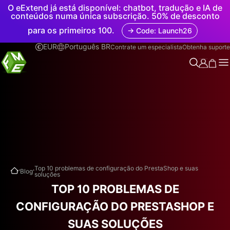
O eExtend já está disponível: chatbot, tradução e IA de
conteúdos numa única subscrição. 50% de desconto
para os primeiros 100.
→ Code: Launch26
EUR
Português BR
Contrate um especialista
Obtenha suporte
.
.
Top 10 problemas de configuração do PrestaShop e suas
Blog
soluções
TOP 10 PROBLEMAS DE
CONFIGURAÇÃO DO PRESTASHOP E
SUAS SOLUÇÕES