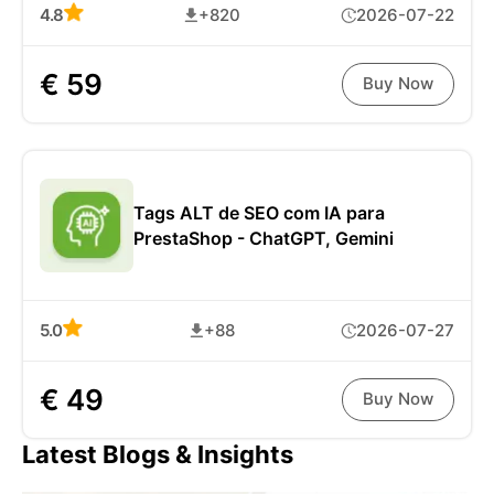
4.8
+820
2026-07-22
€ 59
Buy Now
Tags ALT de SEO com IA para
PrestaShop - ChatGPT, Gemini
5.0
+88
2026-07-27
€ 49
Buy Now
Latest Blogs & Insights