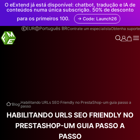
O eExtend já está disponível: chatbot, tradução e IA de
conteúdos numa única subscrição. 50% de desconto
para os primeiros 100.
→ Code: Launch26
EUR
Português BR
Contrate um especialista
Obtenha suporte
.
.
Habilitando URLs SEO Friendly no PrestaShop-um guia passo a
Blog
passo
HABILITANDO URLS SEO FRIENDLY NO
PRESTASHOP-UM GUIA PASSO A
PASSO