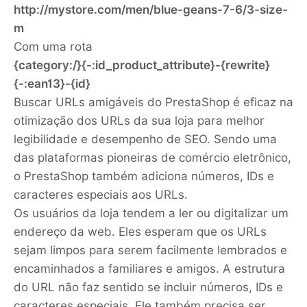
http://mystore.com/men/blue-geans-7-6/3-size-
m
Com uma rota
{category:/}{-:id_product_attribute}-{rewrite}
{-:ean13}-{id}
Buscar URLs amigáveis do PrestaShop é eficaz na
otimização dos URLs da sua loja para melhor
legibilidade e desempenho de SEO. Sendo uma
das plataformas pioneiras de comércio eletrônico,
o PrestaShop também adiciona números, IDs e
caracteres especiais aos URLs.
Os usuários da loja tendem a ler ou digitalizar um
endereço da web. Eles esperam que os URLs
sejam limpos para serem facilmente lembrados e
encaminhados a familiares e amigos. A estrutura
do URL não faz sentido se incluir números, IDs e
caracteres especiais. Ele também precisa ser