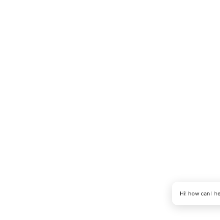
Hi! how can I h