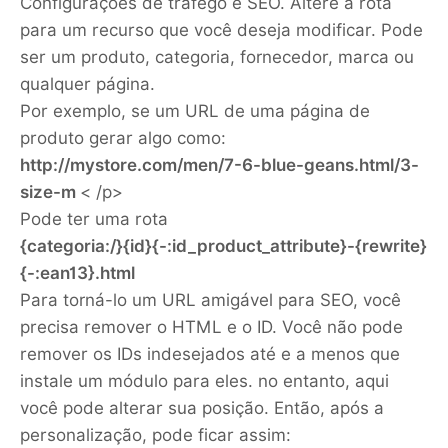
Configurações de tráfego e SEO. Altere a rota
para um recurso que você deseja modificar. Pode
ser um produto, categoria, fornecedor, marca ou
qualquer página.
Por exemplo, se um URL de uma página de
produto gerar algo como:
http://mystore.com/men/7-6-blue-geans.html/3-
size-m
< /p>
Pode ter uma rota
{categoria:/}{id}{-:id_product_attribute}-{rewrite}
{-:ean13}.html
Para torná-lo um URL amigável para SEO, você
precisa remover o HTML e o ID. Você não pode
remover os IDs indesejados até e a menos que
instale um módulo para eles. no entanto, aqui
você pode alterar sua posição. Então, após a
personalização, pode ficar assim: