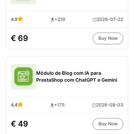
4.9
+219
2026-07-22
€ 69
Buy Now
Módulo de Blog com IA para
PrestaShop com ChatGPT e Gemini
4.4
+175
2026-08-03
€ 49
Buy Now