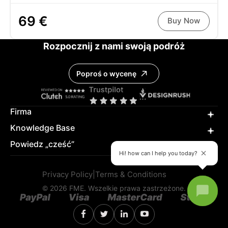
69 €
Buy Now
Rozpocznij z nami swoją podróż
Poproś o wycenę
Firma
Knowledge Base
Powiedz „cześć”
Hi! how can I help you today?
Privacy Policy
|
Terms & Conditions
© 2026 FME. Wszelkie prawa zastrzeżone.