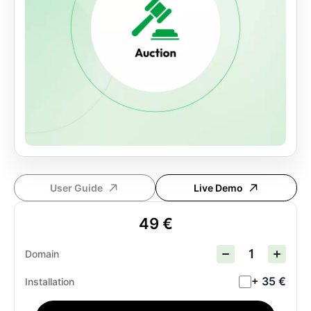
User Guide
Live Demo
49 €
Domain
+ 35 €
Installation