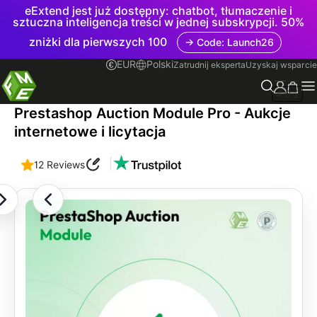
eExtend jest już dostępny: chatbot, tłumaczenie i
sztuczna inteligencja treści w jednej subskrypcji. 50%
zniżki dla pierwszych 100
→ Code: Launch26
EUR
Polski
Zatrudnij eksperta
Uzyskaj wsparcie
4.0.2
Prestashop Auction Module Pro - Aukcje
internetowe i licytacja
|
12 Reviews