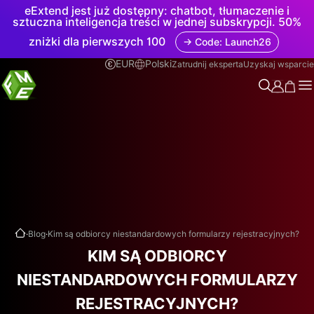
eExtend jest już dostępny: chatbot, tłumaczenie i
sztuczna inteligencja treści w jednej subskrypcji. 50%
zniżki dla pierwszych 100
→ Code: Launch26
EUR
Polski
Zatrudnij eksperta
Uzyskaj wsparcie
.
.
Blog
Kim są odbiorcy niestandardowych formularzy rejestracyjnych?
KIM SĄ ODBIORCY
NIESTANDARDOWYCH FORMULARZY
REJESTRACYJNYCH?