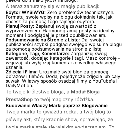
peek-a do smakołyków na blogu.
A teraz zanurzmy się w magię publikacji:
Edytor WYSIWYG:
Zero problemów technicznych.
Formatuj swoje wpisy na blogu dokładnie tak, jak
chcesz za pomocą tego fajnego edytora.
Planuj Posty:
Zaplanuj swoją zawartość z
wyprzedzeniem. Harmonogramuj posty na idealny
moment i podglądaj je przed opublikowaniem.
Podsumowanie na Stronie z Listą:
Daj swojej
publiczności szybki podgląd swojego wpisu na blogu
za pomocą podsumowania na stronie z listą.
Kategorie, Tagi, Komentarze:
Zorganizuj swoją
zawartość, dodając kategorie i tagi. Masz kontrolę –
włączaj lub wyłączaj komentarze według własnego
uznania.
Zdjęcia i Filmy:
Urozmaić swój blog za pomocą
obrazów i filmów. Dodaj pojedyncze zdjęcie lub cały
suwak. W łatwy sposób osadzaj filmy z YouTube'a i
DailyMotion.
To twoje królestwo bloga, a
Moduł Bloga
PrestaShop
to twój magiczny różdżka.
Budowanie Władzy Marki poprzez Blogowanie
Twoja marka to gwiazda rocka, a twój blog to
główny akt, który kradnie show, sprawiając, że
twoja marka staje się wielkim wydarzeniem. To