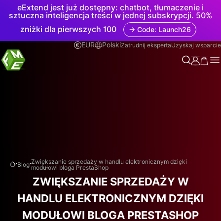
eExtend jest już dostępny: chatbot, tłumaczenie i
sztuczna inteligencja treści w jednej subskrypcji. 50%
zniżki dla pierwszych 100
→ Code: Launch26
EUR
Polski
Zatrudnij eksperta
Uzyskaj wsparcie
.
.
Zwiększanie sprzedaży w handlu elektronicznym dzięki
Blog
modułowi bloga PrestaShop
ZWIĘKSZANIE SPRZEDAŻY W
HANDLU ELEKTRONICZNYM DZIĘKI
MODUŁOWI BLOGA PRESTASHOP