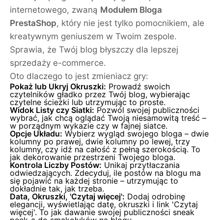
internetowego, zwaną
Modułem Bloga
PrestaShop
, który nie jest tylko pomocnikiem, ale
kreatywnym geniuszem w Twoim zespole.
Sprawia, że Twój blog błyszczy dla lepszej
sprzedaży e-commerce.
Oto dlaczego to jest zmieniacz gry:
Pokaż lub Ukryj Okruszki:
Prowadź swoich
czytelników gładko przez Twój blog, wybierając
czytelne ścieżki lub utrzymując to proste.
Widok Listy czy Siatki:
Pozwól swojej publiczności
wybrać, jak chcą oglądać Twoją niesamowitą treść –
w porządnym wykazie czy w fajnej siatce.
Opcje Układu:
Wybierz wygląd swojego bloga – dwie
kolumny po prawej, dwie kolumny po lewej, trzy
kolumny, czy idź na całość z pełną szerokością. To
jak dekorowanie przestrzeni Twojego bloga.
Kontrola Liczby Postów:
Unikaj przytłaczania
odwiedzających. Zdecyduj, ile postów na blogu ma
się pojawić na każdej stronie – utrzymując to
dokładnie tak, jak trzeba.
Data, Okruszki, 'Czytaj więcej':
Dodaj odrobinę
elegancji, wyświetlając datę, okruszki i link 'Czytaj
więcej'. To jak dawanie swojej publiczności sneak