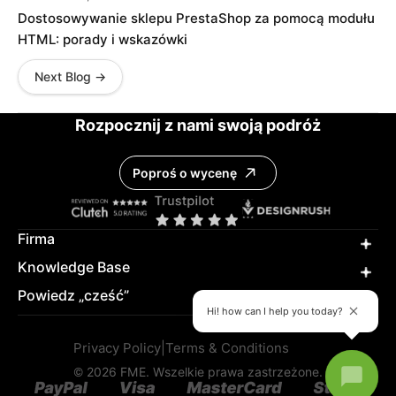
Dostosowywanie sklepu PrestaShop za pomocą modułu
HTML: porady i wskazówki
Next Blog →
Rozpocznij z nami swoją podróż
Poproś o wycenę
Firma
Knowledge Base
Powiedz „cześć”
Hi! how can I help you today?
Privacy Policy
|
Terms & Conditions
© 2026 FME. Wszelkie prawa zastrzeżone.