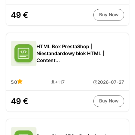
49 €
Buy Now
HTML Box PrestaShop |
Niestandardowy blok HTML |
Content...
5.0
+117
2026-07-27
49 €
Buy Now