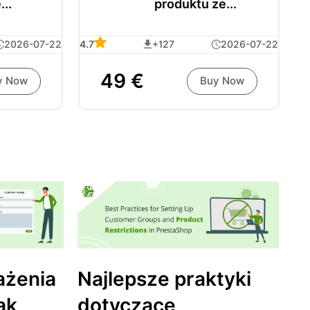
...
produktu ze...
2026-07-22
4.7
+127
2026-07-22
49 €
y Now
Buy Now
ażenia
Najlepsze praktyki
ak
dotyczące