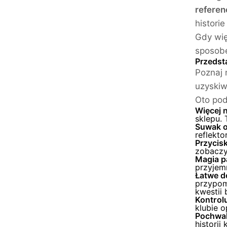
referen
histori
Gdy wię
sposobe
Przedst
Poznaj
uzyskiw
Oto pod
Więcej 
sklepu. 
Suwak op
reflekto
Przycisk
zobaczyć
Magia pa
przyjemn
Łatwe d
przypom
kwestii
Kontrolu
klubie o
Pochwal 
historii 