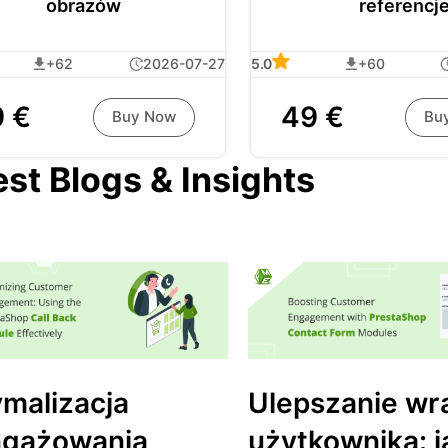
obrazów
referencje
+62
2026-07-27
5.0
+60
 €
49 €
Buy Now
Bu
est Blogs & Insights
malizacja
Ulepszanie wr
ngażowania
użytkownika: j