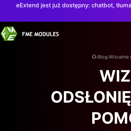
eExtend jest już dostępny: chatbot, tłuma
.
.
Blog
Wizualne 
WIZ
ODSŁONIĘ
POM