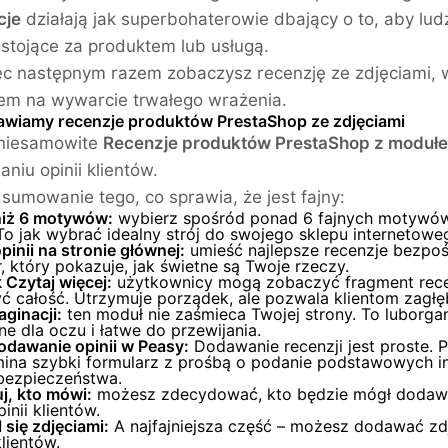
cje
działają jak superbohaterowie dbający o to, aby ludz
e stojące za produktem lub usługą.
c następnym razem zobaczysz recenzję ze zdjęciami, wie
m na wywarcie trwałego wrażenia.
awiamy recenzje produktów PrestaShop ze zdjęciami
 niesamowite
Recenzje produktów PrestaShop z moduł
aniu opinii klientów.
sumowanie tego, co sprawia, że jest fajny:
niż 6 motywów:
wybierz spośród ponad 6 fajnych motywów,
To jak wybrać idealny strój do swojego sklepu internetowe
inii na stronie głównej:
umieść najlepsze recenzje bezpoś
r, który pokazuje, jak świetne są Twoje rzeczy.
 Czytaj więcej:
użytkownicy mogą zobaczyć fragment recenzj
 całość. Utrzymuje porządek, ale pozwala klientom zagłębi
ginacji:
ten moduł nie zaśmieca Twojej strony. To luborga
e dla oczu i łatwe do przewijania.
odawanie opinii w Peasy:
Dodawanie recenzji jest proste. Po
ina szybki formularz z prośbą o podanie podstawowych info
 bezpieczeństwa.
j, kto mówi:
możesz zdecydować, kto będzie mógł dodawać 
pinii klientów.
się zdjęciami:
A najfajniejsza część – możesz dodawać zdj
klientów.