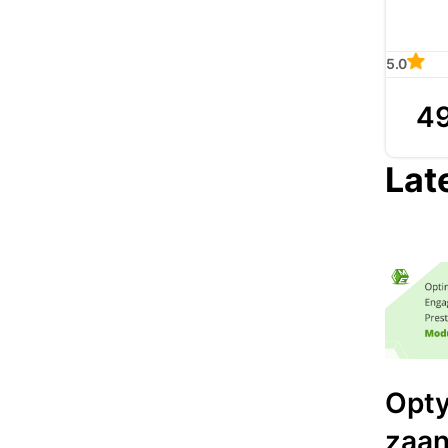
5.0
49
Lat
Opty
zaa