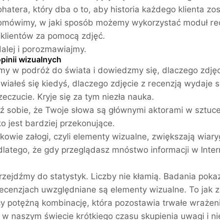
hatera, który dba o to, aby historia każdego klienta zo
 omówimy, w jaki sposób możemy wykorzystać moduł rec
e klientów za pomocą zdjęć.
dalej i porozmawiajmy.
pinii wizualnych
y w podróż do świata i dowiedzmy się, dlaczego zdjęc
wiałeś się kiedyś, dlaczego zdjęcie z recenzją wydaje s
zeczucie. Kryje się za tym niezła nauka.
 sobie, że Twoje słowa są głównymi aktorami w sztuce, 
o jest bardziej przekonujące.
nkowie załogi, czyli elementy wizualne, zwiększają wiar
 dlatego, że gdy przeglądasz mnóstwo informacji w Inte
rzejdźmy do statystyk. Liczby nie kłamią. Badania pokaz
ecenzjach uwzględniane są elementy wizualne. To jak z
y potężną kombinację, która pozostawia trwałe wrażeni
 w naszym świecie krótkiego czasu skupienia uwagi i ni