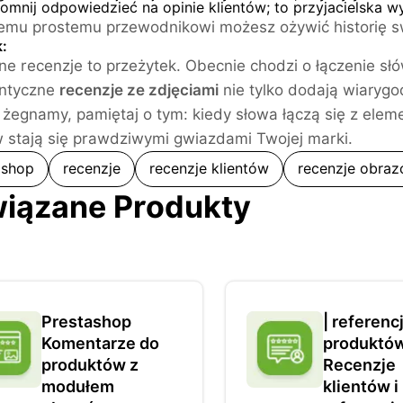
mnij odpowiedzieć na opinie klientów; to przyjacielska w
temu prostemu przewodnikowi możesz ożywić historię sw
:
ne recenzje to przeżytek. Obecnie chodzi o łączenie sł
entyczne
recenzje ze zdjęciami
nie tylko dodają wiarygodn
 żegnamy, pamiętaj o tym: kiedy słowa łączą się z elem
w stają się prawdziwymi gwiazdami Twojej marki.
ashop
recenzje
recenzje klientów
recenzje obra
iązane Produkty
Prestashop
| referencj
Komentarze do
produktó
produktów z
Recenzje
modułem
klientów i