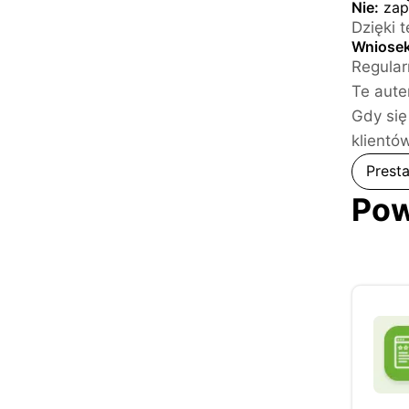
Nie:
zapo
Dzięki 
Wniosek
Regular
Te aut
Gdy się
klientó
Prest
Pow