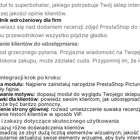
uł to superbohater, jakiego potrzebuje Twój sklep inter
zej jakości opinie klientów.
nik wdrożeniowy dla firm
wiasz się nad dodaniem recenzji zdjęć PrestaShop do s
u przewodnikowi wszystko pójdzie gładko.
nie klientów do udostępniania:
 od grzecznego pytania. Przyjazna wiadomość na Twojej 
dokona zakupu, może zdziałać cuda. Przypomnij im, że ich
integracji krok po kroku:
ja modułu:
Najpierw zainstaluj narzędzie PrestaShop Pictur
y fajnie.
wanie motywu:
dopasuj moduł do wyglądu Twojego sklepu. 
ki dla klientów:
powiedz swoim klientom, jak udostępniać
oże być bardzo pomocny.
enie strony głównej:
rozważ umieszczenie suwaka recenzji 
nie historii klientów w sposób VIP.
 i zakazy dotyczące skutecznego użytkowania
azuj różne doświadczenia klientów.
sadzaj ze zbyt dużą liczbą elementów wizualnych; jakość je
ularnie aktualizuj swoje elementy wizualne, aby były intere