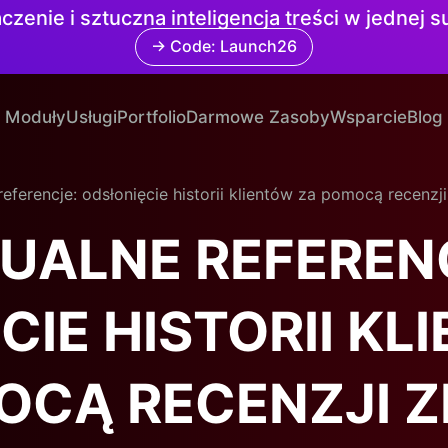
czenie i sztuczna inteligencja treści w jednej 
→ Code: Launch26
Moduły
Usługi
Portfolio
Darmowe Zasoby
Wsparcie
Blog
referencje: odsłonięcie historii klientów za pomocą recenzj
UALNE REFEREN
CIE HISTORII KL
OCĄ RECENZJI Z