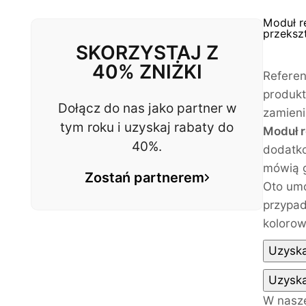
Moduł r
przekszt
SKORZYSTAJ Z
40% ZNIŻKI
Referen
produkt
Dołącz do nas jako partner w
zamieni
tym roku i uzyskaj rabaty do
Moduł r
40%.
dodatko
mówią g
Zostań partnerem
Oto umo
przypad
kolorow
Uzyska
Uzyska
W nasze