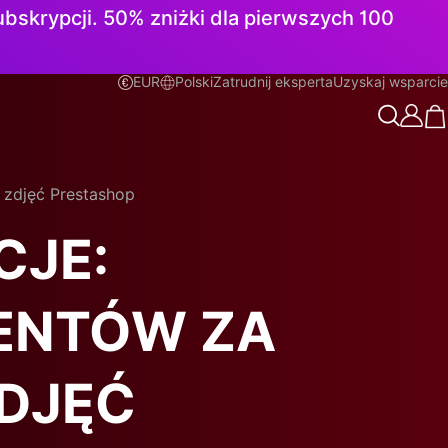
subskrypcji. 50% zniżki dla pierwszych 100
EUR
Polski
Zatrudnij eksperta
Uzyskaj wsparcie
Polski
i zdjęć Prestashop
CJE:
IENTÓW ZA
DJĘĆ