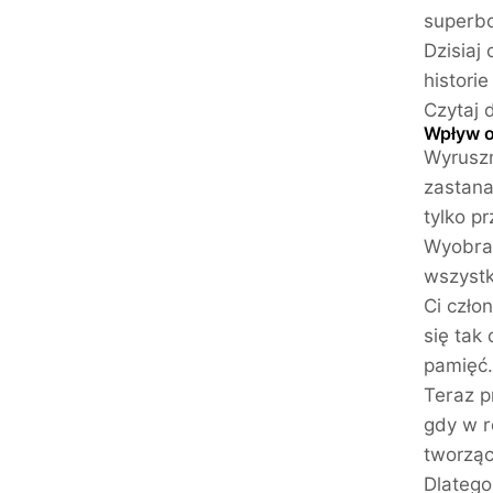
superbo
Dzisiaj
histori
Czytaj 
Wpływ o
Wyruszm
zastana
tylko pr
Wyobraź
wszystk
Ci czło
się tak
pamięć.
Teraz p
gdy w r
tworząc
Dlatego