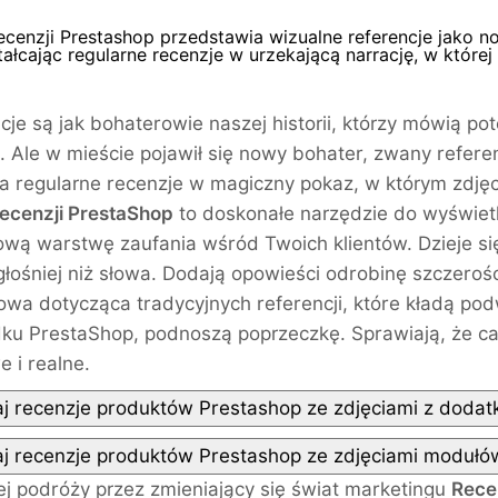
ecenzji Prestashop przedstawia wizualne referencje jako n
ałcając regularne recenzje w urzekającą narrację, w której 
cje są jak bohaterowie naszej historii, którzy mówią p
. Ale w mieście pojawił się nowy bohater, zwany refere
a regularne recenzje w magiczny pokaz, w którym zdjęc
ecenzji PrestaShop
to doskonałe narzędzie do wyświetl
wą warstwę zaufania wśród Twoich klientów. Dzieje si
łośniej niż słowa. Dodają opowieści odrobinę szczerości
wa dotycząca tradycyjnych referencji, które kładą podw
ku PrestaShop, podnoszą poprzeczkę. Sprawiają, że ca
e i realne.
j recenzje produktów Prestashop ze zdjęciami z doda
j recenzje produktów Prestashop ze zdjęciami moduł
j podróży przez zmieniający się świat marketingu
Rece