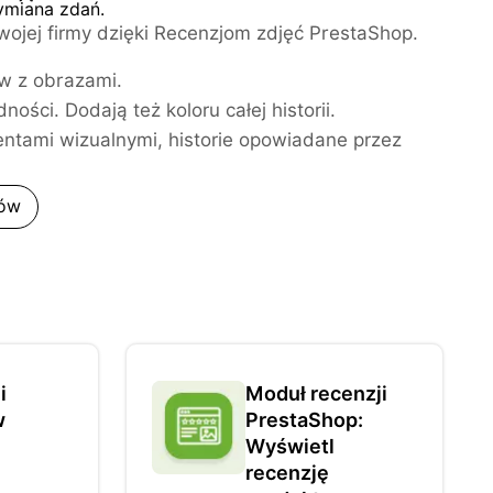
ymiana zdań.
ojej firmy dzięki Recenzjom zdjęć PrestaShop.
ów z obrazami.
ości. Dodają też koloru całej historii.
entami wizualnymi, historie opowiadane przez
zów
i
Moduł recenzji
w
PrestaShop:
Wyświetl
recenzję