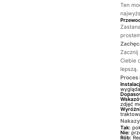
Ten mod
najwyżs
Przewod
Zastana
prostem
Zachęca
Zacznij
Ciebie 
lepszą.
Proces 
Instalac
wyglądał
Dopaso
Wskazów
zdjęć m
Wyróżni
traktowa
Nakazy
Tak:
pok
Nie:
prze
Rób:
Reg