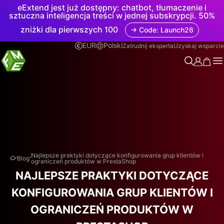
eExtend jest już dostępny: chatbot, tłumaczenie i
sztuczna inteligencja treści w jednej subskrypcji. 50%
zniżki dla pierwszych 100
→ Code: Launch26
EUR
Polski
Zatrudnij eksperta
Uzyskaj wsparcie
.
.
Najlepsze praktyki dotyczące konfigurowania grup klientów i
Blog
ograniczeń produktów w PrestaShop
NAJLEPSZE PRAKTYKI DOTYCZĄCE
KONFIGUROWANIA GRUP KLIENTÓW I
OGRANICZEŃ PRODUKTÓW W