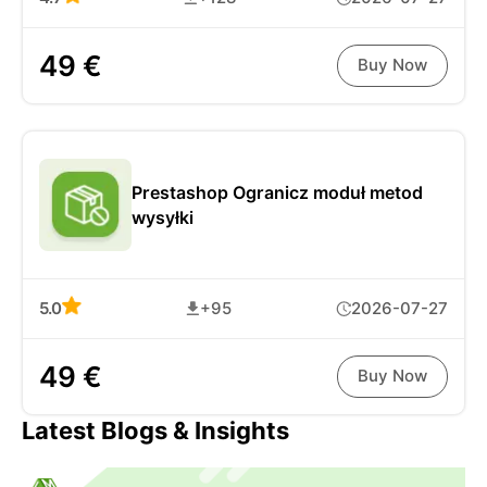
49 €
Buy Now
Prestashop Ogranicz moduł metod
wysyłki
5.0
+95
2026-07-27
49 €
Buy Now
Latest Blogs & Insights