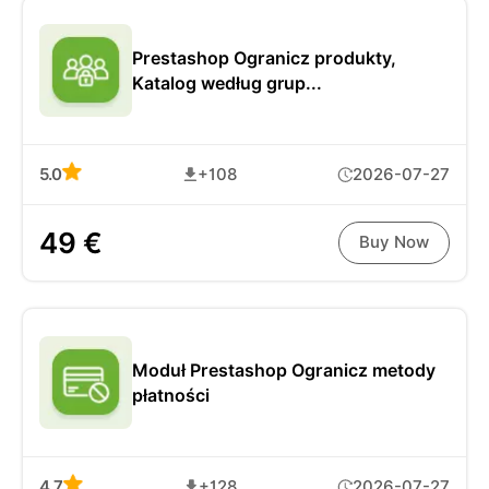
Prestashop Ogranicz produkty,
Katalog według grup...
5.0
+108
2026-07-27
49 €
Buy Now
Moduł Prestashop Ogranicz metody
płatności
4.7
+128
2026-07-27