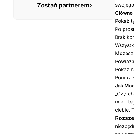
Zostań partnerem
swojego
Główne 
Pokaż t
Po pros
Brak ko
Wszystk
Możesz 
Powiąza
Pokaż n
Pomóż k
Jak Mod
„
Czy ch
mieli t
ciebie.
Rozsze
niezbęd