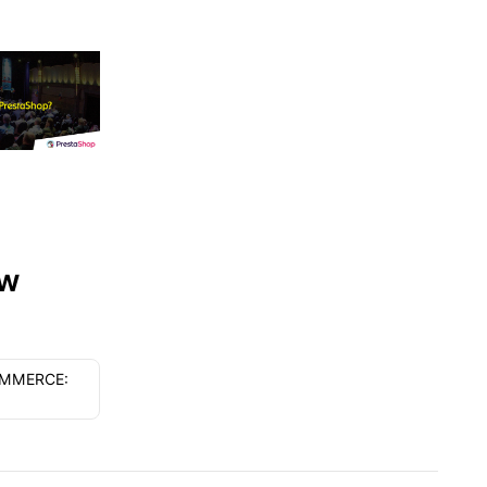
 w
OMMERCE:
K