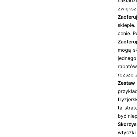
nakładz
zwiększ
Zaoferu
sklepie
cenie. P
Zaoferu
mogą sk
jednego
rabatów
rozszerz
Zestaw 
przykła
fryzjer
ta stra
być nie
Skorzys
wtyczki