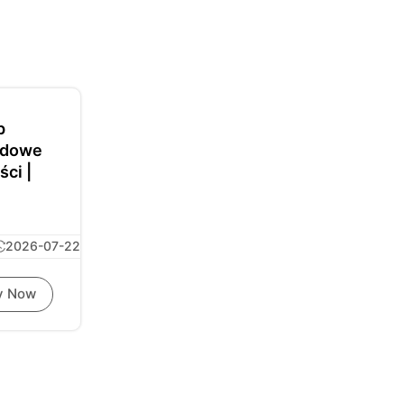
p
rdowe
ści |
2026-07-22
y Now