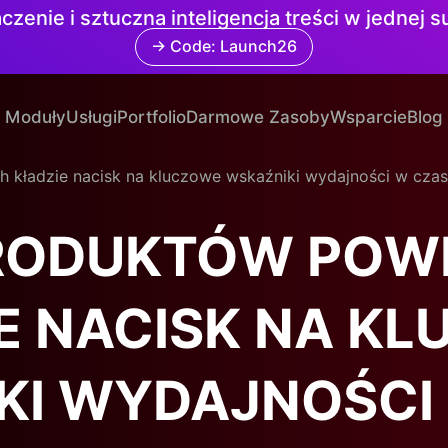
czenie i sztuczna inteligencja treści w jednej 
→ Code: Launch26
Moduły
Usługi
Portfolio
Darmowe Zasoby
Wsparcie
Blog
kładzie nacisk na kluczowe wskaźniki wydajności w czasi
RODUKTÓW POW
E NACISK NA K
KI WYDAJNOŚCI 