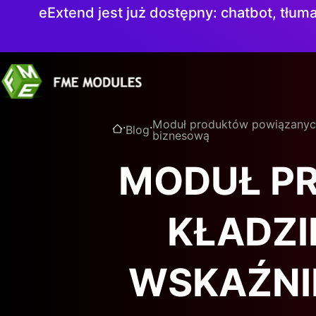
eExtend jest już dostępny: chatbot, tłuma
.
.
Moduł produktów powiązanych 
Blog
biznesową
MODUŁ P
KŁADZI
WSKAŹNI