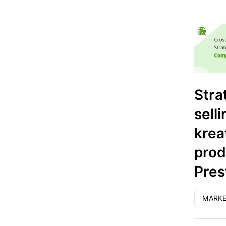
Stra
selli
krea
prod
Pres
MARKE