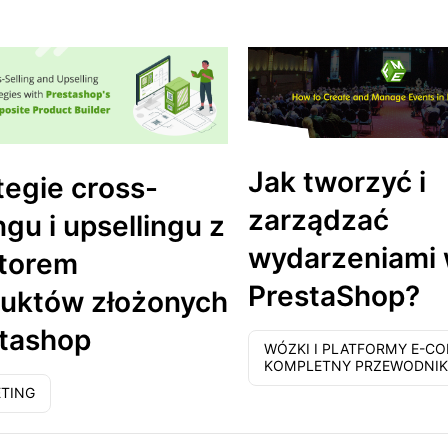
Jak tworzyć i
tegie cross-
zarządzać
ngu i upsellingu z
wydarzeniami
torem
PrestaShop?
uktów złożonych
tashop
WÓZKI I PLATFORMY E-C
KOMPLETNY PRZEWODNI
TING