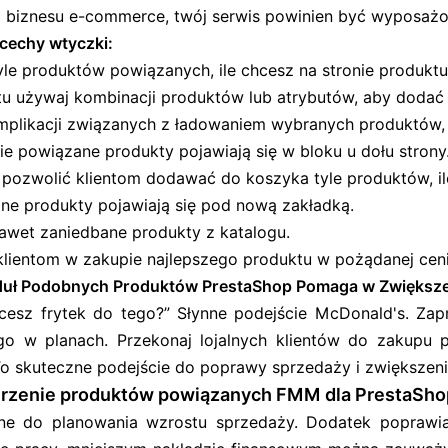
 biznesu e-commerce, twój serwis powinien być wyposażo
cechy wtyczki:
yle produktów powiązanych, ile chcesz na stronie produktu
tu używaj kombinacji produktów lub atrybutów, aby dodać
mplikacji związanych z ładowaniem wybranych produktów,
ie powiązane produkty pojawiają się w bloku u dołu strony
pozwolić klientom dodawać do koszyka tyle produktów, il
ne produkty pojawiają się pod nową zakładką.
awet zaniedbane produkty z katalogu.
lientom w zakupie najlepszego produktu w pożądanej ceni
uł Podobnych Produktów PrestaShop Pomaga w Zwiększe
cesz frytek do tego?” Słynne podejście McDonald's. Zapr
ego w planach. Przekonaj lojalnych klientów do zakupu
 To skuteczne podejście do poprawy sprzedaży i zwiększen
rzenie produktów powiązanych FMM dla PrestaShop
ne do planowania wzrostu sprzedaży. Dodatek poprawia