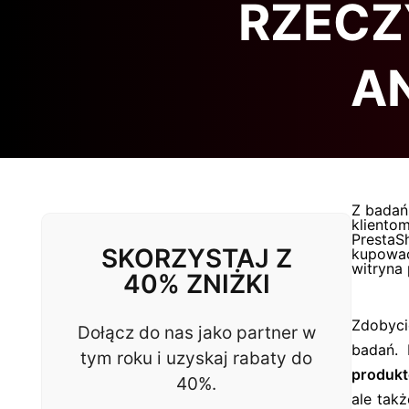
RZECZ
A
Z badań
kliento
PrestaSh
SKORZYSTAJ Z
kupować
witryna
40% ZNIŻKI
Zdobyci
Dołącz do nas jako partner w
badań. 
tym roku i uzyskaj rabaty do
produkt
40%.
ale tak