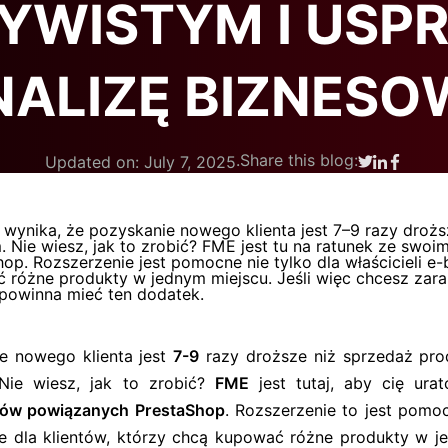
YWISTYM I USP
NALIZĘ BIZNESO
.
Share this blog:
Updated on: July 7, 2025
 wynika, że ​​pozyskanie nowego klienta jest 7–9 razy dro
m. Nie wiesz, jak to zrobić? FME jest tu na ratunek ze 
op. Rozszerzenie jest pomocne nie tylko dla właścicieli e-
 różne produkty w jednym miejscu. Jeśli więc chcesz zar
 powinna mieć ten dodatek.
e nowego klienta jest
7-9
razy droższe niż sprzedaż prod
Nie wiesz, jak to zrobić?
FME
jest tutaj, aby cię ura
ów powiązanych PrestaShop
. Rozszerzenie to jest pomoc
że dla klientów, którzy chcą kupować różne produkty w je