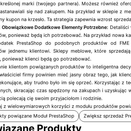
 określonej marki (twojego partnera). Możesz również of
zastanawiali się nad zakupem. Na przykład w sklepie z meb
ny kupon na krzesło. Ta strategia zapewnia wzrost sprzeda
j Obowiązkowe Dodatkowe Elementy Potrzebne:
Detaliści
ów, ponieważ będą ich potrzebować. Na przykład nowa kam
odatek PrestaShop do podobnych produktów od FME o
ów jednemu klientowi. Sklepy meblowe, które sprzedaj
, ponieważ klienci będą go potrzebować.
nie klientom powiązanych produktów to inteligentna decy
właściciel firmy powinien mieć jasny obraz tego, jak klie
ekonujące, aby trudno było im się oprzeć. Korzystając z t
nych, skracając czas spędzony na zakupach i uzyskując w
ą polecają cię swoim przyjaciołom i rodzinie.
aj z wielowymiarowych korzyści z modułu produktów pow
kty powiązane Moduł PrestaShop
Zwiększ sprzedaż Pr
iązane Produkty