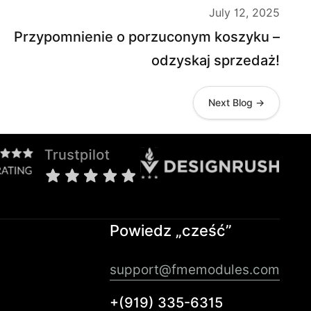
July 12, 2025
Przypomnienie o porzuconym koszyku –
odzyskaj sprzedaż!
Next Blog →
Powiedz „cześć”
support@fmemodules.com
+(919) 335-6315