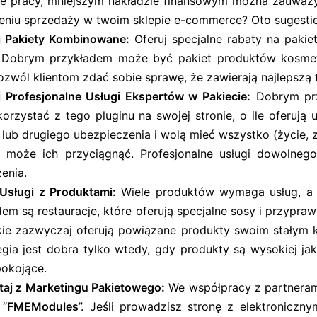
ie pracy, mniejszym nakładzie finansowym można zauważ
eniu sprzedaży w twoim sklepie e-commerce? Oto sugestie
j Pakiety Kombinowane:
Oferuj specjalne rabaty na pak
. Dobrym przykładem może być pakiet produktów kosmet
ozwól klientom zdać sobie sprawę, że zawierają najlepszą 
j Profesjonalne Usługi Ekspertów w Pakiecie:
Dobrym prz
orzystać z tego pluginu na swojej stronie, o ile oferują 
 lub drugiego ubezpieczenia i wolą mieć wszystko (życie, 
 może ich przyciągnąć. Profesjonalne usługi dowolneg
enia.
Usługi z Produktami:
Wiele produktów wymaga usług, a 
dem są restauracje, które oferują specjalne sosy i przypr
skie zazwyczaj oferują powiązane produkty swoim stałym
tegia jest dobra tylko wtedy, gdy produkty są wysokiej j
pokojące.
taj z Marketingu Pakietowego:
We współpracy z partnera
 “
FMEModules
”. Jeśli prowadzisz stronę z elektronicz