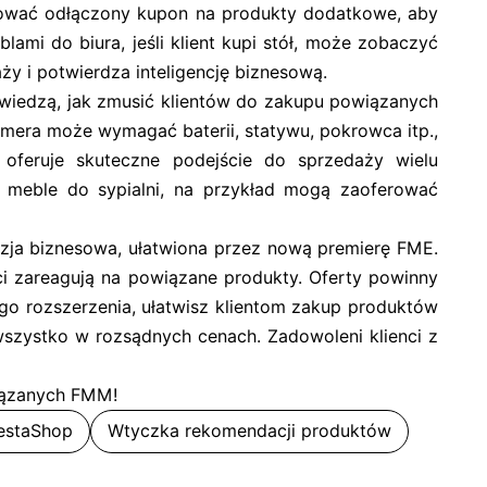
erować odłączony kupon na produkty dodatkowe, aby
lami do biura, jeśli klient kupi stół, może zobaczyć
ży i potwierdza inteligencję biznesową.
 wiedzą, jak zmusić klientów do zakupu powiązanych
era może wymagać baterii, statywu, pokrowca itp.,
feruje skuteczne podejście do sprzedaży wielu
ą meble do sypialni, na przykład mogą zaoferować
zja biznesowa, ułatwiona przez nową premierę FME.
nci zareagują na powiązane produkty. Oferty powinny
ego rozszerzenia, ułatwisz klientom zakup produktów
szystko w rozsądnych cenach. Zadowoleni klienci z
iązanych FMM!
estaShop
Wtyczka rekomendacji produktów