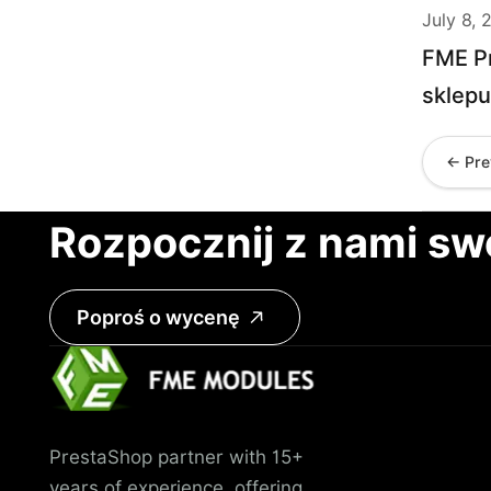
July 8, 
FME Pr
sklep
← Pre
Rozpocznij z nami sw
Poproś o wycenę
PrestaShop partner with 15+
years of experience, offering