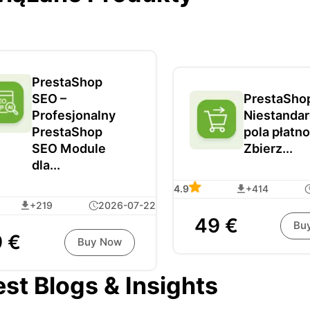
PrestaShop
SEO –
PrestaSho
Profesjonalny
Niestanda
PrestaShop
pola płatno
SEO Module
Zbierz...
dla...
4.9
+414
+219
2026-07-22
49 €
Bu
 €
Buy Now
est Blogs & Insights