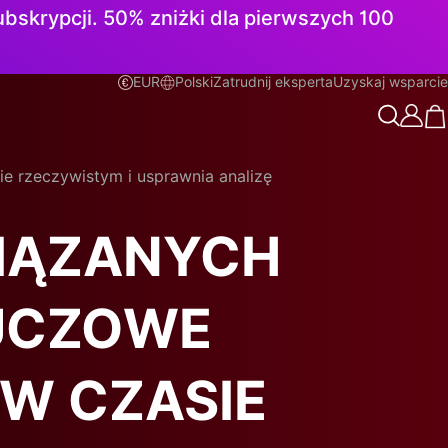
subskrypcji. 50% zniżki dla pierwszych 100
EUR
Polski
Zatrudnij eksperta
Uzyskaj wsparcie
Polski
e rzeczywistym i usprawnia analizę
IĄZANYCH
LUCZOWE
W CZASIE