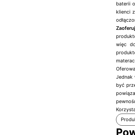
baterii
klienci 
odłączo
Zaoferu
produkt
więc d
produkt
materac
Oferowa
Jednak 
być prz
powiąza
pewności
Korzyst
Produ
Pow