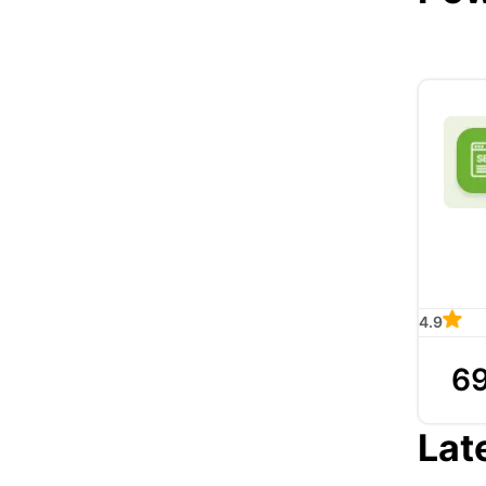
4.9
69
Lat