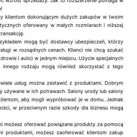
yć wzrost sprzedaży. Jak to rozszerzenie pomaga w
!
iety klientom dokonującym dużych zakupów w twoim
ycznych oferowany w małych rozmiarach i niższej
transakcję.
ykładem mogą być dostawcy ubezpieczeń, którzy
usługi w rozsądnych cenach. Klienci nie chcą szukać
zdrowie i auto) w jednym miejscu. Użycie specjalnych
o innego rodzaju mogą również skorzystać z tego
wiele usług można zestawić z produktami. Dobrym
awy używane w ich potrawach. Salony urody lub salony
 klientom, aby mogli wypróbować je w domu. Jednak
akości, w przeciwnym razie szkody dla biznesu mogą
mi możesz oferować powiązane produkty za pomocą
nymi produktami, możesz zaoferować klientom zakup