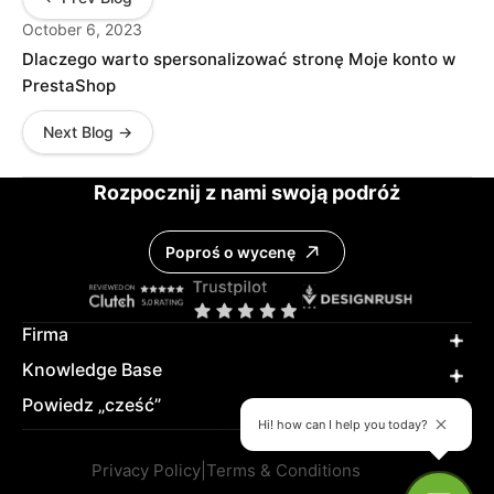
October 6, 2023
Dlaczego warto spersonalizować stronę Moje konto w
PrestaShop
Next Blog →
Rozpocznij z nami swoją podróż
Poproś o wycenę
Firma
Knowledge Base
Powiedz „cześć”
Hi! how can I help you today?
Privacy Policy
|
Terms & Conditions