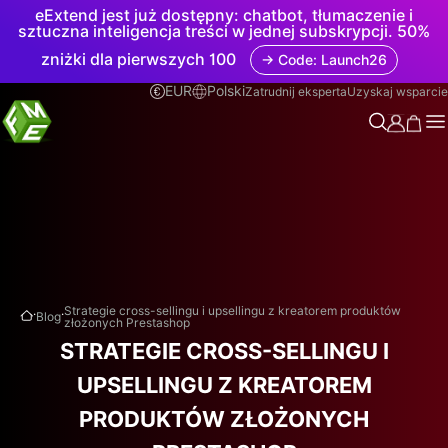
eExtend jest już dostępny: chatbot, tłumaczenie i
sztuczna inteligencja treści w jednej subskrypcji. 50%
zniżki dla pierwszych 100
→ Code: Launch26
EUR
Polski
Zatrudnij eksperta
Uzyskaj wsparcie
.
.
Strategie cross-sellingu i upsellingu z kreatorem produktów
Blog
złożonych Prestashop
STRATEGIE CROSS-SELLINGU I
UPSELLINGU Z KREATOREM
PRODUKTÓW ZŁOŻONYCH