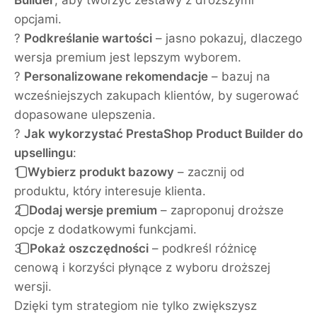
Builder
, aby tworzyć zestawy z droższymi
opcjami.
?
Podkreślanie wartości
– jasno pokazuj, dlaczego
wersja premium jest lepszym wyborem.
?
Personalizowane rekomendacje
– bazuj na
wcześniejszych zakupach klientów, by sugerować
dopasowane ulepszenia.
?
Jak wykorzystać PrestaShop Product Builder do
upsellingu
:
1️⃣
Wybierz produkt bazowy
– zacznij od
produktu, który interesuje klienta.
2️⃣
Dodaj wersje premium
– zaproponuj droższe
opcje z dodatkowymi funkcjami.
3️⃣
Pokaż oszczędności
– podkreśl różnicę
cenową i korzyści płynące z wyboru droższej
wersji.
Dzięki tym strategiom nie tylko zwiększysz