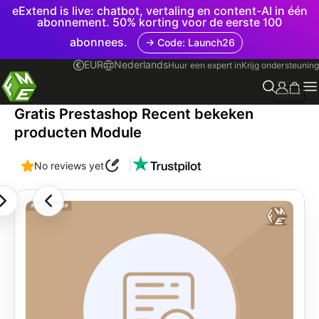
eExtend is live: chatbot, vertaling en content-AI in één
abonnement. 50% korting voor de eerste 100
abonnees.
→ Code: Launch26
EUR
Nederlands
Huur een expert in
Krijg ondersteuning
3.0.0
Gratis Prestashop Recent bekeken
producten Module
|
No reviews yet