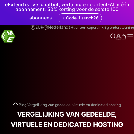
eExtend is live: chatbot, vertaling en content-AI in één
abonnement. 50% korting voor de eerste 100
abonnees.
→ Code: Launch26
EUR
Nederlands
Huur een expert in
Krijg ondersteuning
.
.
Blog
Vergelijking van gedeelde, virtuele en dedicated hosting
VERGELIJKING VAN GEDEELDE,
VIRTUELE EN DEDICATED HOSTING