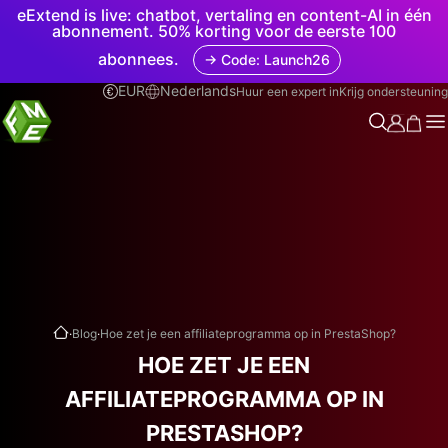
eExtend is live: chatbot, vertaling en content-AI in één
abonnement. 50% korting voor de eerste 100
abonnees.
→ Code: Launch26
EUR
Nederlands
Huur een expert in
Krijg ondersteuning
.
.
Blog
Hoe zet je een affiliateprogramma op in PrestaShop?
HOE ZET JE EEN
AFFILIATEPROGRAMMA OP IN
PRESTASHOP?