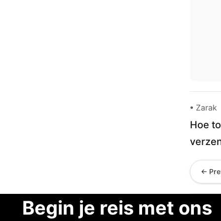
• Zarak
Hoe to
verzen
← Pre
Begin je reis met ons