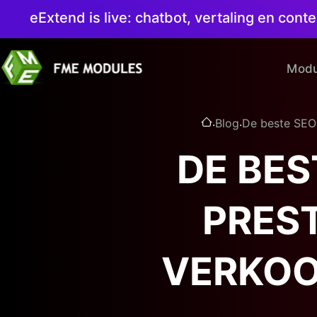
eExtend is live: chatbot, vertaling en co
Modu
.
.
Blog
De beste SEO
DE BE
PREST
VERKOO