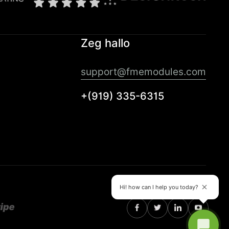
Zeg hallo
support@fmemodules.com
+(919) 335-6315
Hi! how can I help you today?