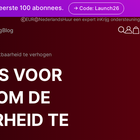
e eerste 100 abonnees.
→ Code: Launch26
EUR
Nederlands
Huur een expert in
Krijg ondersteuning
Nederlands
g
Blog
baarheid te verhogen
S VOOR
 OM DE
HEID TE