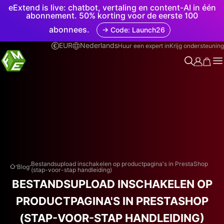
eExtend is live: chatbot, vertaling en content-AI in één
abonnement. 50% korting voor de eerste 100
abonnees.
→ Code: Launch26
EUR
Nederlands
Huur een expert in
Krijg ondersteuning
.
.
Bestandsupload inschakelen op productpagina's in PrestaShop
Blog
(stap-voor-stap handleiding)
BESTANDSUPLOAD INSCHAKELEN OP
PRODUCTPAGINA'S IN PRESTASHOP
(STAP-VOOR-STAP HANDLEIDING)