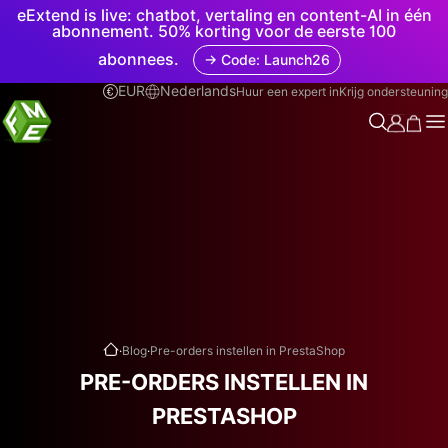
eExtend is live: chatbot, vertaling en content-AI in één
abonnement. 50% korting voor de eerste 100
abonnees.
→ Code: Launch26
EUR
Nederlands
Huur een expert in
Krijg ondersteuning
.
.
Blog
Pre-orders instellen in PrestaShop
PRE-ORDERS INSTELLEN IN
PRESTASHOP