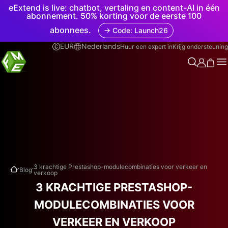
eExtend is live: chatbot, vertaling en content-AI in één
abonnement. 50% korting voor de eerste 100
abonnees.
→ Code: Launch26
EUR
Nederlands
Huur een expert in
Krijg ondersteuning
.
.
3 krachtige Prestashop-modulecombinaties voor verkeer en
Blog
verkoop
3 KRACHTIGE PRESTASHOP-
MODULECOMBINATIES VOOR
VERKEER EN VERKOOP