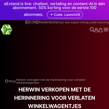
eExtend is live: chatbot, vertaling en content-AI in één
abonnement. 50% korting voor de eerste 100
abonnees.
→ Code: Launch26
EUR
Nederlands
Huur een expert in
Krijg ondersteuning
.
.
Herwin verkopen met de Herinnering voor verlaten
Blog
winkelwagentjes
HERWIN VERKOPEN MET DE
HERINNERING VOOR VERLATEN
WINKELWAGENTJES