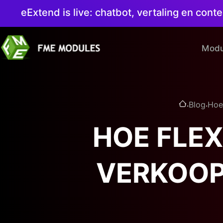
eExtend is live: chatbot, vertaling en co
Modu
.
.
Blog
Hoe
HOE FLEX
VERKOOP