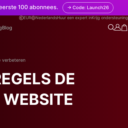
e eerste 100 abonnees.
→ Code: Launch26
EUR
Nederlands
Huur een expert in
Krijg ondersteuning
Nederlands
g
Blog
 verbeteren
REGELS DE
 WEBSITE