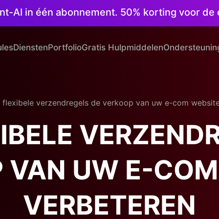
ntent-AI in één abonnement. 50% korting voor d
les
Diensten
Portfolio
Gratis Hulpmiddelen
Ondersteunin
 flexibele verzendregels de verkoop van uw e-com website
IBELE VERZEND
 VAN UW E-COM
VERBETEREN