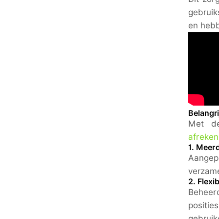
gebruik
en hebb
Belangr
Met de
afreken
1. Meer
Aangepa
verzame
2. Flexi
Beheerd
positie
gebruik