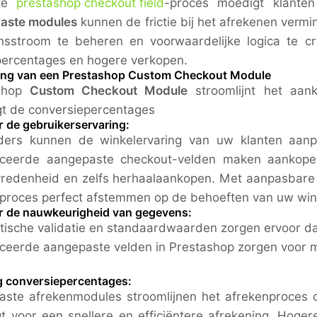
oze
prestashop checkout field
-proces moedigt klant
aste modules
kunnen de frictie bij het afrekenen verm
sstroom te beheren en voorwaardelijke logica te cr
ercentages en hogere verkopen.
ang van een Prestashop Custom Checkout Module
aShop
Custom Checkout Module
stroomlijnt het aank
t de conversiepercentages
r de gebruikerservaring:
ders kunnen de winkelervaring van uw klanten aanp
ceerde aangepaste checkout-velden maken aankopen e
vredenheid en zelfs herhaalaankopen. Met aanpasbare 
proces perfect afstemmen op de behoeften van uw win
r de nauwkeurigheid van gegevens:
ische validatie en standaardwaarden zorgen ervoor dat 
eerde aangepaste velden in Prestashop zorgen voor me
.
 conversiepercentages:
ste afrekenmodules stroomlijnen het afrekenproces d
gt voor een snellere en efficiëntere afrekening. Hog