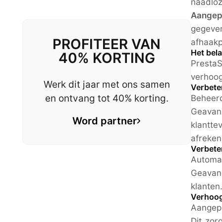
naadl
Aangep
gegeven
PROFITEER VAN
afhaakp
Het bel
40% KORTING
Prest
verhoog
Werk dit jaar met ons samen
Verbete
en ontvang tot 40% korting.
Beheer
Geavan
Word partner
klantte
afreken
Verbete
Automat
Geavanc
klanten
Verhoog
Aangepa
Dit zor