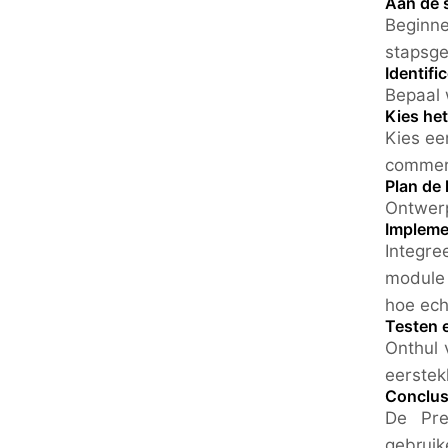
Aan de 
Beginne
stapsge
Identif
Bepaal 
Kies het
Kies ee
commer
Plan de 
Ontwerp
Impleme
Integre
module 
hoe ech
Testen 
Onthul 
eerstek
Conclus
De Pre
gebrui