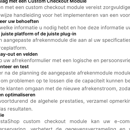
slag met een Custom Checkout Module
n met een custom checkout module vereist zorgvuldige 
wijze handleiding voor het implementeren van een voor
iceer uw behoeften
welke informatie u nodig hebt en hoe deze informatie u
 juiste platform of de juiste plug-in
n aangepaste afrekenmodule die aan al uw specificatie
ceplatform.
lay-out en velden
 uw afrekenformulier met een logische en persoonsvri
nteer en test
er na de planning de aangepaste afrekenmodule module
om problemen op te lossen die de capaciteit kunnen be
te klanten omgaan met de nieuwe afrekenstroom, zodat
en optimaliseren
voortdurend de algehele prestaties, verzamel opmerki
las resultaten.
ie
staShop custom checkout module kan uw e-comme
kerservaring, verbetert de gegevensverzameling en