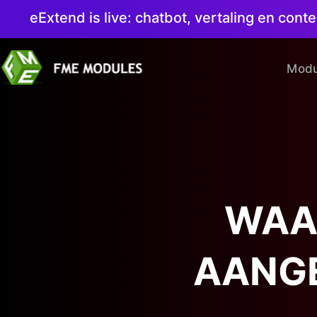
eExtend is live: chatbot, vertaling en co
Modu
WAA
AANG