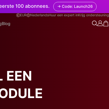
e eerste 100 abonnees.
→ Code: Launch26
EUR
Nederlands
Huur een expert in
Krijg ondersteuning
Nederlands
g
Blog
 EEN
ODULE