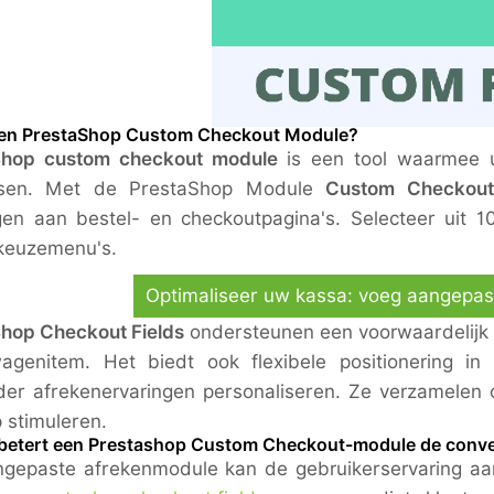
een PrestaShop Custom Checkout Module?
Shop custom checkout module
is een tool waarmee u
sen. Met de PrestaShop Module
Custom Checkout 
en aan bestel- en checkoutpagina's. Selecteer uit 10
keuzemenu's.
Optimaliseer uw kassa: voeg aangepas
hop Checkout Fields
ondersteunen een voorwaardelijk v
wagenitem. Het biedt ook flexibele positionering i
er afrekenervaringen personaliseren. Ze verzamelen o
 stimuleren.
betert een Prestashop Custom Checkout-module de conv
gepaste afrekenmodule kan de gebruikerservaring aan