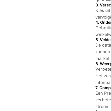
3. Versc
Kies ui
vervolg
4. Onde
Gebruik
winkel
5. Veld
De data
kunnen 
marketi
6. Weer
Verbete
Het zor
informat
7. Comp
Een Pre
verbete
stroomli