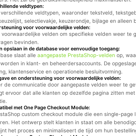
hillende veldtypen:
t verschillende veldtypen, waaronder tekstveld, tekstge
keuzelijst, selectievakje, keuzerondje, bijlage en allee
rsteuning voor voorwaardelijke velden:
 voorwaardelijke velden om specifieke velden weer te g
wagen bevinden.
en opslaan in de database voor eenvoudige toegang:
base slaat alle
aangepaste PrestaShop-velden
op, waar
worden in klant- en beheerdersaccounts. De opgeslagen
ng, klantenservice en operationele besluitvorming.
gave en ondersteuning voor voorwaardelijke velden:
r de communicatie door aangepaste velden weer te geve
gt ervoor dat alle klanten op dezelfde pagina zitten met
ie.
atibel met One Page Checkout Module:
staShop custom checkout module die een single-page l
ren. Het ontwerp stelt klanten in staat om alle benodig
jnt het proces en minimaliseert de tijd om hun bestellin