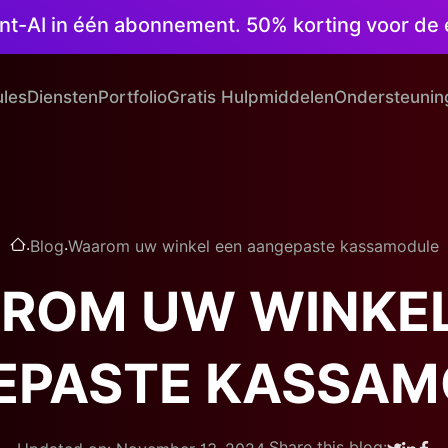
ntent-AI in één abonnement. 50% korting voor d
les
Diensten
Portfolio
Gratis Hulpmiddelen
Ondersteunin
.
.
Blog
Waarom uw winkel een aangepaste kassamodule
ROM UW WINKEL
EPASTE KASSAM
.
Share this blog: