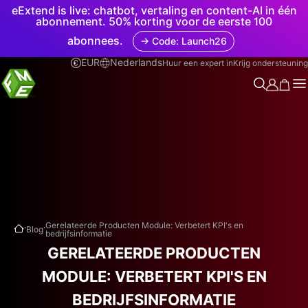
eExtend is live: chatbot, vertaling en content-AI in één
abonnement. 50% korting voor de eerste 100
abonnees.
→ Code: Launch26
EUR
Nederlands
Huur een expert in
Krijg ondersteuning
.
.
Gerelateerde Producten Module: Verbetert KPI's en
Blog
bedrijfsinformatie
GERELATEERDE PRODUCTEN
MODULE: VERBETERT KPI'S EN
BEDRIJFSINFORMATIE