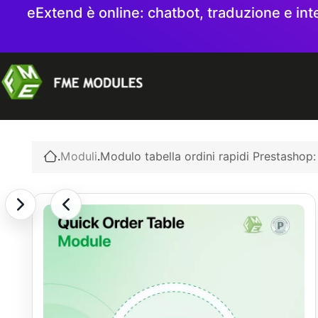
eExtend è online: chatbot, traduzione e int
.
Moduli
.
Modulo tabella ordini rapidi Prestashop