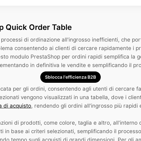
p Quick Order Table
processi di ordinazione all'ingrosso inefficienti, che por
ema consentendo ai clienti di cercare rapidamente i pro
sto modulo PrestaShop per ordini rapidi semplifica la ge
rementando in definitiva le vendite e semplificando il p
Sblocca l'efficienza B2B
ta per gli ordini, consentendo agli utenti di cercare fa
lezionati vengono visualizzati in una tabella, dove i clien
a di acquisto
, rendendo gli ordini all'ingrosso più rapidi e
ioni di prodotti, come colore, taglia e altro, all'inte
otti in base ai criteri selezionati, semplificando il process
ando tempo sugli acquisti di grandi dimensioni. Per gli am