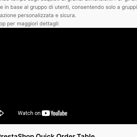
le in base al gruppo di utenti, consentendo solo a gruppi s
nazione personalizzata e sicura.
p per maggiori dettagli:
 PrestaShop Quick Order Table