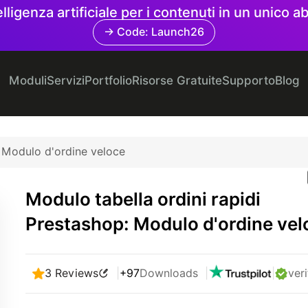
elligenza artificiale per i contenuti in un unico
→ Code: Launch26
Moduli
Servizi
Portfolio
Risorse Gratuite
Supporto
Blog
: Modulo d'ordine veloce
Modulo tabella ordini rapidi
Prestashop: Modulo d'ordine vel
3 Reviews
|
+97
Downloads
|
|
veri