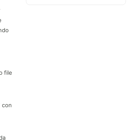
.
e
ando
 file
i con
ida