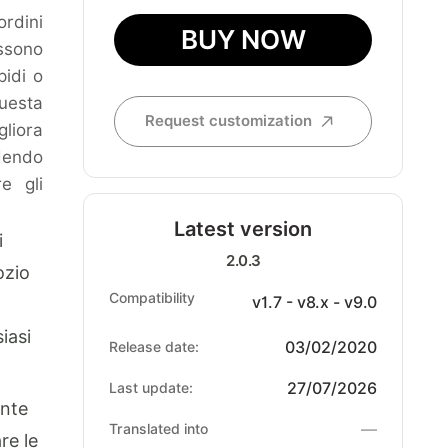
rdini
BUY NOW
ssono
pidi o
Questa
Request customization
liora
ndendo
re gli
Latest version
i
2.0.3
ozio
Compatibility
v1.7 - v8.x - v9.0
iasi
03/02/2020
Release date:
27/07/2026
Last update:
ente
—
Translated into
re le