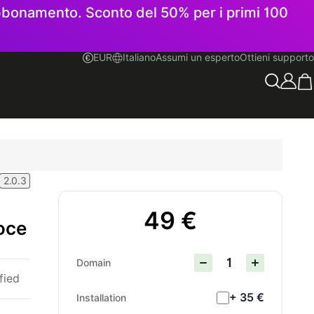
 abbonamento. Sconto del 50% per i primi 100
EUR
Italiano
Assumi un esperto
Ottieni supporto
Italiano
2.0.3
49 €
oce
Domain
fied
+ 35 €
Installation