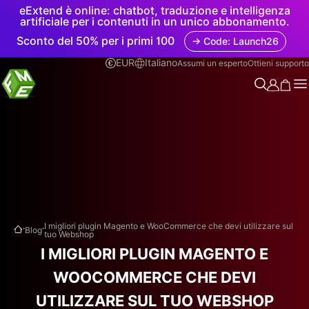
eExtend è online: chatbot, traduzione e intelligenza
artificiale per i contenuti in un unico abbonamento.
Sconto del 50% per i primi 100
→ Code: Launch26
EUR
Italiano
Assumi un esperto
Ottieni supporto
.
.
I migliori plugin Magento e WooCommerce che devi utilizzare sul
Blog
tuo Webshop
I MIGLIORI PLUGIN MAGENTO E
WOOCOMMERCE CHE DEVI
UTILIZZARE SUL TUO WEBSHOP