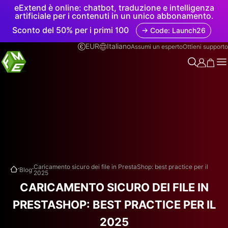
eExtend è online: chatbot, traduzione e intelligenza
artificiale per i contenuti in un unico abbonamento.
Sconto del 50% per i primi 100
→ Code: Launch26
EUR
Italiano
Assumi un esperto
Ottieni supporto
.
.
Caricamento sicuro dei file in PrestaShop: best practice per il
Blog
2025
CARICAMENTO SICURO DEI FILE IN
PRESTASHOP: BEST PRACTICE PER IL
2025