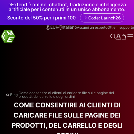
eExtend è online: chatbot, traduzione e intelligenza
artificiale per i contenuti in un unico abbonamento.
Sconto del 50% per i primi 100
→ Code: Launch26
EUR
Italiano
Assumi un esperto
Ottieni supporto
.
.
Come consentire ai clienti di caricare file sulle pagine dei
Blog
prodotti, del carrello e degli ordini
COME CONSENTIRE AI CLIENTI DI
CARICARE FILE SULLE PAGINE DEI
PRODOTTI, DEL CARRELLO E DEGLI