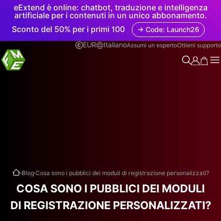
eExtend è online: chatbot, traduzione e intelligenza
artificiale per i contenuti in un unico abbonamento.
Sconto del 50% per i primi 100
→ Code: Launch26
EUR
Italiano
Assumi un esperto
Ottieni supporto
.
.
Blog
Cosa sono i pubblici dei moduli di registrazione personalizzati?
COSA SONO I PUBBLICI DEI MODULI
DI REGISTRAZIONE PERSONALIZZATI?