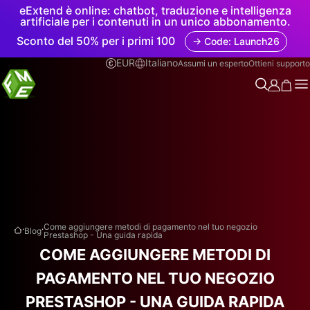
eExtend è online: chatbot, traduzione e intelligenza
artificiale per i contenuti in un unico abbonamento.
Sconto del 50% per i primi 100
→ Code: Launch26
EUR
Italiano
Assumi un esperto
Ottieni supporto
.
.
Come aggiungere metodi di pagamento nel tuo negozio
Blog
Prestashop - Una guida rapida
COME AGGIUNGERE METODI DI
PAGAMENTO NEL TUO NEGOZIO
PRESTASHOP - UNA GUIDA RAPIDA