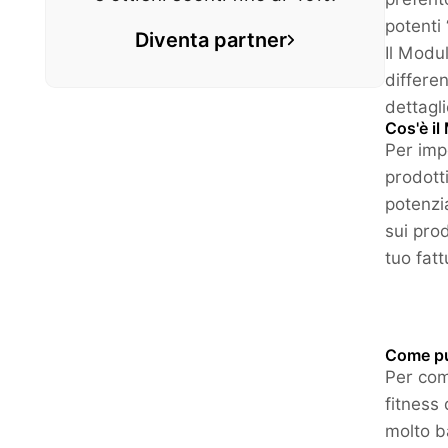
potenti
Diventa partner
Il Modu
differe
dettagli
Cos'è il
Per impo
prodotti
potenzi
sui pro
tuo fatt
Come può
Per com
fitness 
molto b