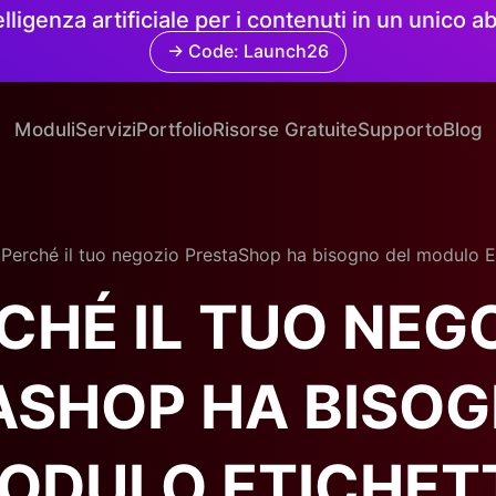
elligenza artificiale per i contenuti in un unico
→ Code: Launch26
Moduli
Servizi
Portfolio
Risorse Gratuite
Supporto
Blog
.
Perché il tuo negozio PrestaShop ha bisogno del modulo E
CHÉ IL TUO NEG
ASHOP HA BISOG
ODULO ETICHET