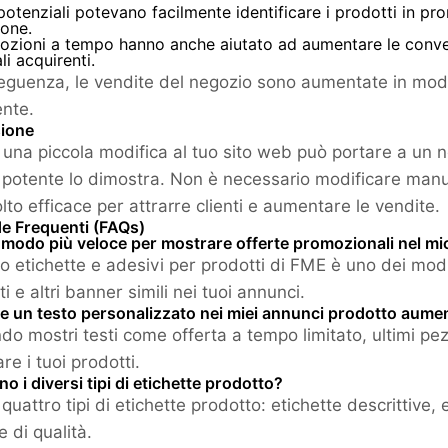
i potenziali potevano facilmente identificare i prodotti in 
ione.
ozioni a tempo hanno anche aiutato ad aumentare le conver
li acquirenti.
eguenza, le vendite del negozio sono aumentate in modo
nte.
ione
, una piccola modifica al tuo sito web può portare a un 
potente lo dimostra. Non è necessario modificare manua
to efficace per attrarre clienti e aumentare le vendite.
 Frequenti (FAQs)
l modo più veloce per mostrare offerte promozionali nel 
lo etichette e adesivi per prodotti di FME è uno dei modi
ti e altri banner simili nei tuoi annunci.
e un testo personalizzato nei miei annunci prodotto aumen
do mostri testi come offerta a tempo limitato, ultimi pezzi
re i tuoi prodotti.
no i diversi tipi di etichette prodotto?
quattro tipi di etichette prodotto: etichette descrittive,
e di qualità.