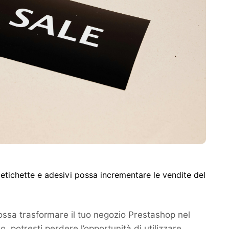
tichette e adesivi possa incrementare le vendite del
ossa trasformare il tuo negozio Prestashop nel
, potresti perdere l’opportunità di utilizzare