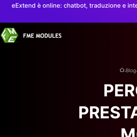
eExtend è online: chatbot, traduzione e int
.
Blog
PER
PREST
M