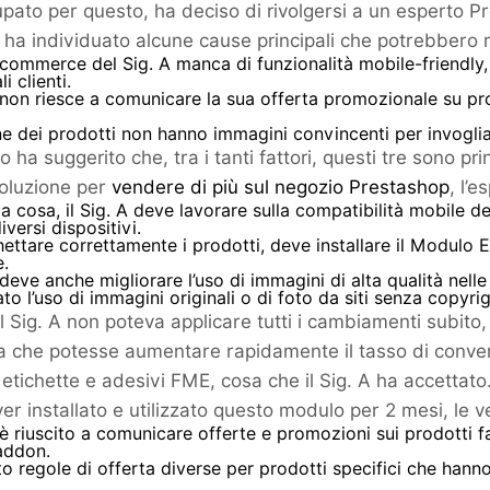
pato per questo, ha deciso di rivolgersi a un esperto Pr
e ha individuato alcune cause principali che potrebbero
e-commerce del Sig. A manca di funzionalità mobile-friendly,
i clienti.
A non riesce a comunicare la sua offerta promozionale su prodo
e dei prodotti non hanno immagini convincenti per invogliare
o ha suggerito che, tra i tanti fattori, questi tre sono p
oluzione per
vendere di più sul negozio Prestashop
, l’
a cosa, il Sig. A deve lavorare sulla compatibilità mobile del
iversi dispositivi.
hettare correttamente i prodotti, deve installare il Modulo 
e.
A deve anche migliorare l’uso di immagini di alta qualità nelle
ato l’uso di immagini originali o di foto da siti senza copyrig
l Sig. A non poteva applicare tutti i cambiamenti subito,
a che potesse aumentare rapidamente il tasso di conversi
etichette e adesivi FME, cosa che il Sig. A ha accettato
er installato e utilizzato questo modulo per 2 mesi, le v
A è riuscito a comunicare offerte e promozioni sui prodotti
addon.
o regole di offerta diverse per prodotti specifici che hann