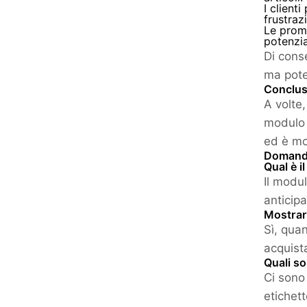
I client
frustraz
Le prom
potenzia
Di cons
ma pote
Conclus
A volte
modulo 
ed è mol
Domande
Qual è i
Il modu
anticipa
Mostrar
Sì, quan
acquista
Quali so
Ci sono 
etichett