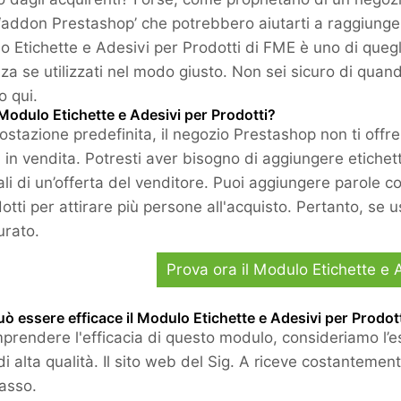
 ‘addon Prestashop’ che potrebbero aiutarti a raggiunger
lo Etichette e Adesivi per Prodotti di FME è uno di queg
nza se utilizzati nel modo giusto. Non sei sicuro di qu
o qui.
 Modulo Etichette e Adesivi per Prodotti?
stazione predefinita, il negozio Prestashop non ti offre 
 in vendita. Potresti aver bisogno di aggiungere etichett
ali di un’offerta del venditore. Puoi aggiungere parole 
dotti per attirare più persone all'acquisto. Pertanto, se
urato.
Prova ora il Modulo Etichette e 
 essere efficace il Modulo Etichette e Adesivi per Prodot
prendere l'efficacia di questo modulo, consideriamo l’es
di alta qualità. Il sito web del Sig. A riceve costantemen
asso.