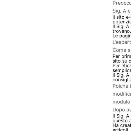
Preoccu
Sig. A 
Il sito 
potenzial
Il Sig. 
trovano.
Le pagin
L’espert
Come s
Per prim
sito su d
Per etic
semplic
Il Sig. 
consigli
Poiché i
modific
modulo 
Dopo av
Il Sig. 
questo 
Ha creat
articoli.