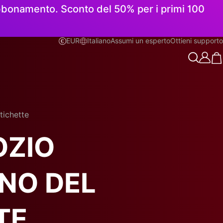
 abbonamento. Sconto del 50% per i primi 100
EUR
Italiano
Assumi un esperto
Ottieni supporto
Italiano
tichette
OZIO
NO DEL
TE