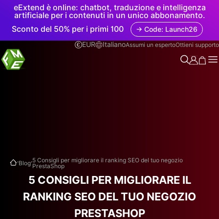
eExtend è online: chatbot, traduzione e intelligenza
artificiale per i contenuti in un unico abbonamento.
Sconto del 50% per i primi 100
→ Code: Launch26
EUR
Italiano
Assumi un esperto
Ottieni supporto
.
.
5 Consigli per migliorare il ranking SEO del tuo negozio
Blog
PrestaShop
5 CONSIGLI PER MIGLIORARE IL
RANKING SEO DEL TUO NEGOZIO
PRESTASHOP