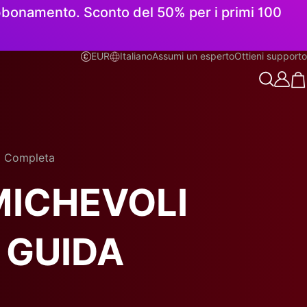
 abbonamento. Sconto del 50% per i primi 100
EUR
Italiano
Assumi un esperto
Ottieni supporto
Italiano
a Completa
MICHEVOLI
 GUIDA