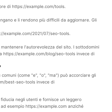
re di https://example.com/tools.
gano e li rendono più difficili da aggiornare. Gli
s://example.com/2021/07/seo-tools.
 mantenere l'autorevolezza del sito. I sottodomini
usa https://example.com/blog/seo-tools invece di
p
comuni (come "e", "o", "ma") può accorciare gli
om/best-seo-tools invece di
fiducia negli utenti e fornisce un leggero
ri, ad esempio https://example.com anziché