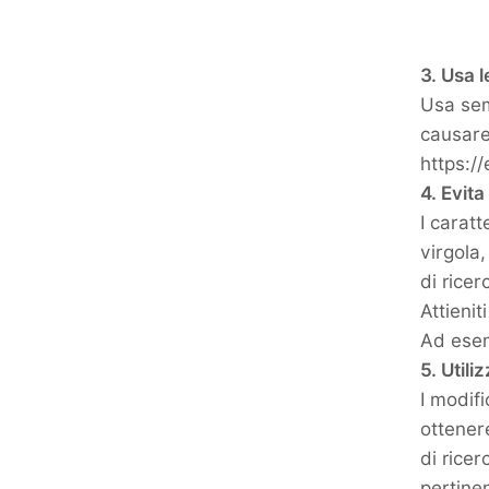
3. Usa 
Usa sem
causare
https:/
4. Evita
I caratt
virgola
di rice
Attienit
Ad esem
5. Utili
I modifi
ottenere
di rice
pertine