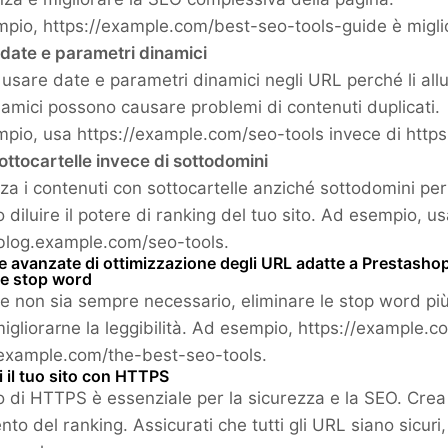
pio, https://example.com/best-seo-tools-guide è miglio
a date e parametri dinamici
 usare date e parametri dinamici negli URL perché li allun
amici possono causare problemi di contenuti duplicati.
pio, usa https://example.com/seo-tools invece di http
sottocartelle invece di sottodomini
za i contenuti con sottocartelle anziché sottodomini per
 diluire il potere di ranking del tuo sito. Ad esempio, 
/blog.example.com/seo-tools.
e avanzate di ottimizzazione degli URL adatte a Prestasho
le stop word
 non sia sempre necessario, eliminare le stop word più 
igliorarne la leggibilità. Ad esempio, https://example.c
/example.com/the-best-seo-tools.
 il tuo sito con HTTPS
zo di HTTPS è essenziale per la sicurezza e la SEO. Crea 
nto del ranking. Assicurati che tutti gli URL siano sicu