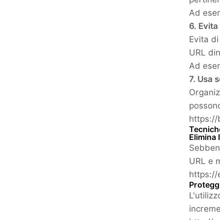
Ad esem
6. Evit
Evita di
URL din
Ad esem
7. Usa 
Organiz
possono
https:/
Tecnich
Elimina 
Sebbene
URL e m
https:/
Proteggi
L'utiliz
increme