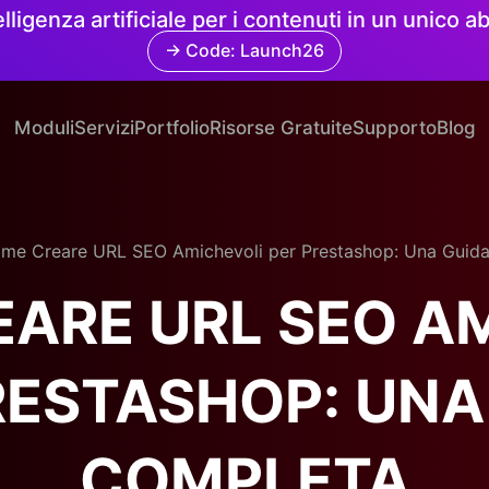
elligenza artificiale per i contenuti in un unico
→ Code: Launch26
Moduli
Servizi
Portfolio
Risorse Gratuite
Supporto
Blog
me Creare URL SEO Amichevoli per Prestashop: Una Guid
ARE URL SEO A
RESTASHOP: UNA
COMPLETA