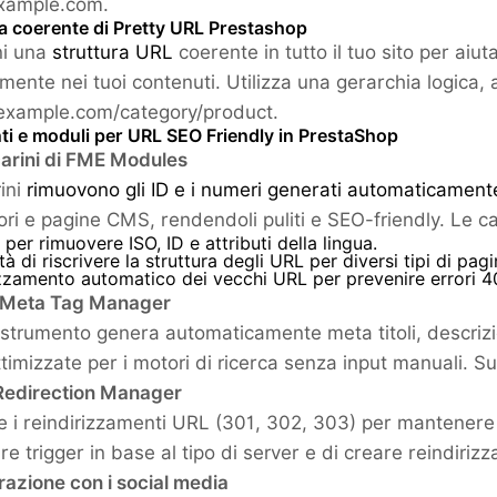
example.com.
ra coerente di Pretty URL Prestashop
ni una
struttura URL
coerente in tutto il tuo sito per aiut
ilmente nei tuoi contenuti. Utilizza una gerarchia logica
/example.com/category/product.
ti e moduli per URL SEO Friendly in PrestaShop
carini di FME Modules
ini
rimuovono gli ID e i numeri generati automaticament
ri e pagine CMS, rendendoli puliti e SEO-friendly. Le car
per rimuovere ISO, ID e attributi della lingua.
tà di riscrivere la struttura degli URL per diversi tipi di pagi
zzamento automatico dei vecchi URL per prevenire errori 4
o Meta Tag Manager
strumento genera automaticamente meta titoli, descrizi
timizzate per i motori di ricerca senza input manuali. Sup
Redirection Manager
e i reindirizzamenti URL (301, 302, 303) per mantenere 
e trigger in base al tipo di server e di creare reindiriz
grazione con i social media