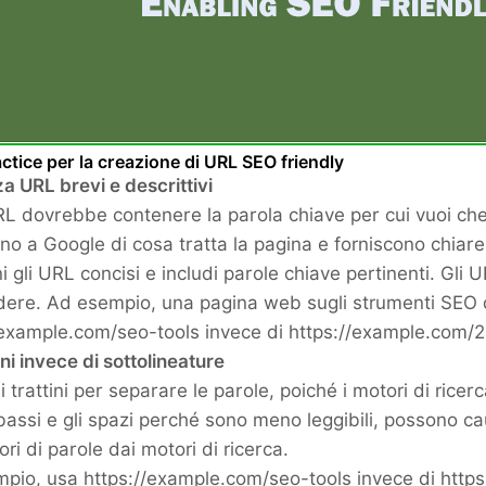
ctice per la creazione di URL SEO friendly
zza URL brevi e descrittivi
URL dovrebbe contenere la parola chiave per cui vuoi che 
no a Google di cosa tratta la pagina e forniscono chiarez
 gli URL concisi e includi parole chiave pertinenti. Gli U
dere. Ad esempio, una pagina web sugli strumenti SE
/example.com/seo-tools invece di https://example.com/2
ini invece di sottolineature
 i trattini per separare le parole, poiché i motori di rice
i bassi e gli spazi perché sono meno leggibili, possono 
ri di parole dai motori di ricerca.
pio, usa https://example.com/seo-tools invece di http