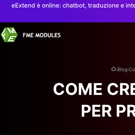
eExtend è online: chatbot, traduzione e int
.
.
Blog
Co
COME CRE
PER P