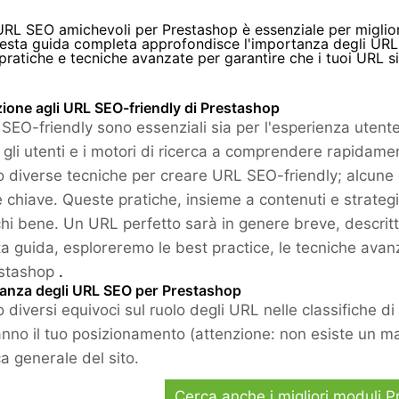
RL SEO amichevoli per Prestashop è essenziale per migliorare
esta guida completa approfondisce l'importanza degli URL 
 pratiche e tecniche avanzate per garantire che i tuoi URL si
ione agli URL SEO-friendly di Prestashop
SEO-friendly sono essenziali sia per l'esperienza utente 
 gli utenti e i motori di ricerca a comprendere rapidame
o diverse tecniche per creare URL SEO-friendly; alcune di
e chiave. Queste pratiche, insieme a contenuti e strategi
chi bene. Un URL perfetto sarà in genere breve, descritt
ta guida, esploreremo le best practice, le tecniche avan
estashop
.
tanza degli URL SEO per Prestashop
o diversi equivoci sul ruolo degli URL nelle classifiche 
ranno il tuo posizionamento (attenzione: non esiste un m
ca generale del sito.
Cerca anche i migliori moduli 