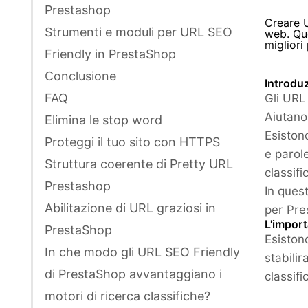
Prestashop
Creare U
Strumenti e moduli per URL SEO
web. Qu
migliori
Friendly in PrestaShop
Conclusione
Introduz
FAQ
Gli URL 
Aiutano
Elimina le stop word
Esiston
Proteggi il tuo sito con HTTPS
e parol
Struttura coerente di Pretty URL
classifi
Prestashop
In ques
Abilitazione di URL graziosi in
per Pr
L'impor
PrestaShop
Esiston
In che modo gli URL SEO Friendly
stabili
di PrestaShop avvantaggiano i
classifi
motori di ricerca classifiche?