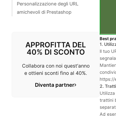
Personalizzazione degli URL
amichevoli di Prestashop
Best pra
APPROFITTA DEL
1. Utili
40% DI SCONTO
Il tuo 
segnala
Mantieni
Collabora con noi quest'anno
condivi
e ottieni sconti fino al 40%.
https:/
Diventa partner
2. Tratt
Utilizza
trattin
separato
Ad esem