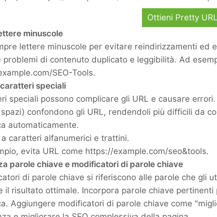
Ottieni Pretty UR
lettere minuscole
pre lettere minuscole per evitare reindirizzamenti ed e
 problemi di contenuto duplicato e leggibilità. Ad esem
/example.com/SEO-Tools.
 caratteri speciali
eri speciali possono complicare gli URL e causare errori. 
, spazi) confondono gli URL, rendendoli più difficili da 
rca automaticamente.
i a caratteri alfanumerici e trattini.
pio, evita URL come https://example.com/seo&tools.
zza parole chiave e modificatori di parole chiave
catori di parole chiave si riferiscono alle parole che gli u
 il risultato ottimale. Incorpora parole chiave pertinenti
rca. Aggiungere modificatori di parole chiave come "migl
nza e migliorare la SEO complessiva della pagina.