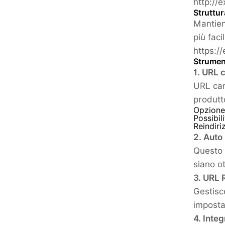
http://
Struttu
Mantie
più fac
https:/
Strumen
1. URL 
URL car
produtto
Opzione 
Possibili
Reindiri
2. Aut
Questo 
siano ot
3. URL 
Gestisc
impostar
4. Inte