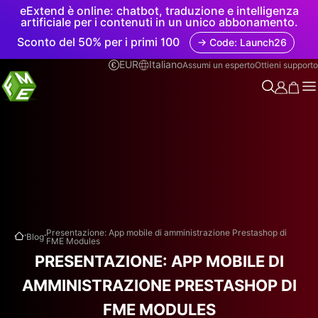
eExtend è online: chatbot, traduzione e intelligenza
artificiale per i contenuti in un unico abbonamento.
Sconto del 50% per i primi 100
→ Code: Launch26
EUR
Italiano
Assumi un esperto
Ottieni supporto
.
.
Presentazione: App mobile di amministrazione Prestashop di
Blog
FME Modules
PRESENTAZIONE: APP MOBILE DI
AMMINISTRAZIONE PRESTASHOP DI
FME MODULES