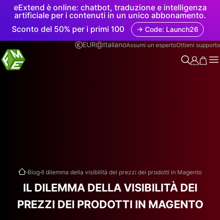
eExtend è online: chatbot, traduzione e intelligenza
artificiale per i contenuti in un unico abbonamento.
Sconto del 50% per i primi 100
→ Code: Launch26
EUR
Italiano
Assumi un esperto
Ottieni supporto
.
.
Blog
Il dilemma della visibilità dei prezzi dei prodotti in Magento
IL DILEMMA DELLA VISIBILITÀ DEI
PREZZI DEI PRODOTTI IN MAGENTO