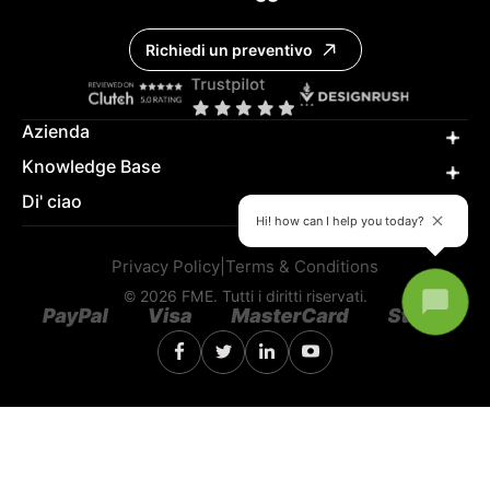
Richiedi un preventivo
Azienda
Knowledge Base
Di' ciao
Hi! how can I help you today?
Privacy Policy
|
Terms & Conditions
© 2026 FME. Tutti i diritti riservati.