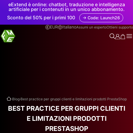
eExtend è online: chatbot, traduzione e intelligenza
artificiale per i contenuti in un unico abbonamento.
Sconto del 50% per i primi 100
→ Code: Launch26
EUR
Italiano
Assumi un esperto
Ottieni supporto
.
.
Blog
Best practice per gruppi clienti e limitazioni prodotti PrestaShop
BEST PRACTICE PER GRUPPI CLIENTI
E LIMITAZIONI PRODOTTI
PRESTASHOP