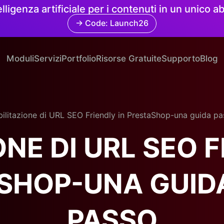
elligenza artificiale per i contenuti in un unico
→ Code: Launch26
Moduli
Servizi
Portfolio
Risorse Gratuite
Supporto
Blog
bilitazione di URL SEO Friendly in PrestaShop-una guida p
ONE DI URL SEO F
SHOP-UNA GUID
PASSO