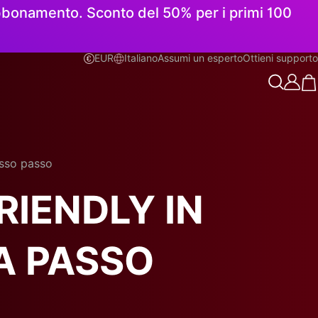
 abbonamento. Sconto del 50% per i primi 100
EUR
Italiano
Assumi un esperto
Ottieni supporto
Italiano
asso passo
RIENDLY IN
A PASSO