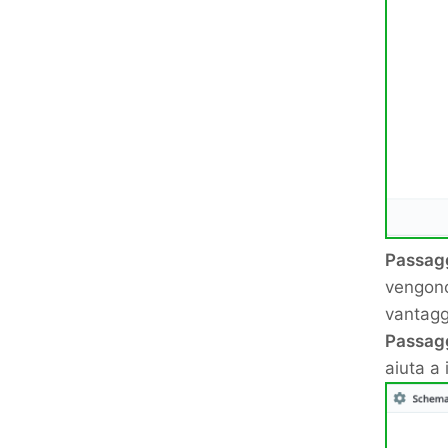
Passagg
vengono
vantagg
Passag
aiuta a