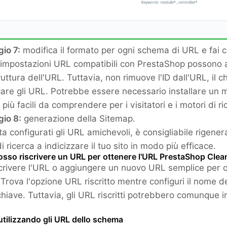
io 7:
modifica il formato per ogni schema di URL e fai cl
impostazioni URL compatibili con PrestaShop possono aiut
ruttura dell'URL. Tuttavia, non rimuove l'ID dall'URL, il
icare gli URL. Potrebbe essere necessario installare un 
 più facili da comprendere per i visitatori e i motori di ri
io 8:
generazione della Sitemap.
a configurati gli URL amichevoli, è consigliabile rigene
i ricerca a indicizzare il tuo sito in modo più efficace.
sso riscrivere un URL per ottenere l'URL PrestaShop Clea
scrivere l'URL o aggiungere un nuovo URL semplice per o
 Trova l'opzione URL riscritto mentre configuri il nome de
hiave. Tuttavia, gli URL riscritti potrebbero comunque in
 utilizzando gli URL dello schema