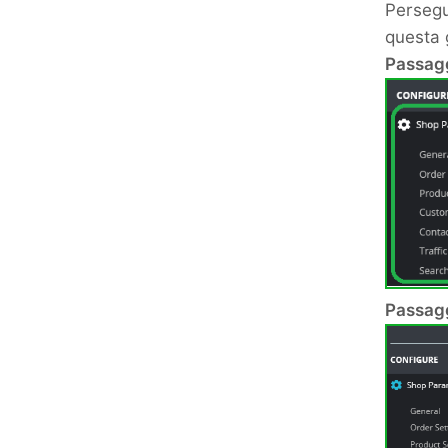
Persegui
questa 
Passagg
Passagg