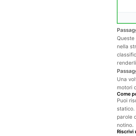
Passagg
Queste 
nella st
classif
renderli
Passagg
Una volt
motori d
Come po
Puoi ri
statico.
parole c
notino.
Riscrivi