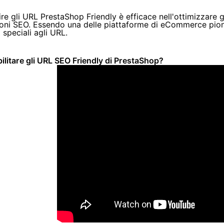
re gli URL PrestaShop Friendly è efficace nell'ottimizzare g
ioni SEO. Essendo una delle piattaforme di eCommerce pion
i speciali agli URL.
litare gli URL SEO Friendly di PrestaShop?