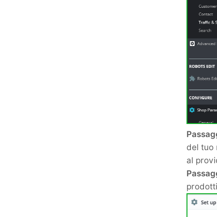
Passagg
del tuo
al provi
Passagg
prodott