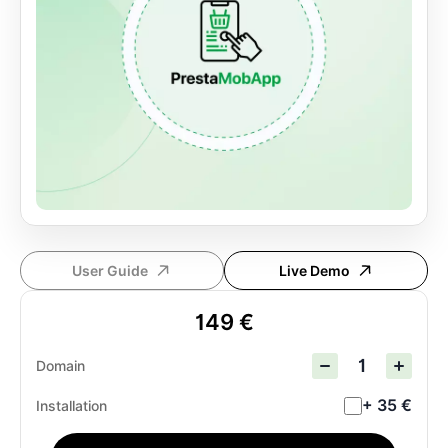
User Guide
Live Demo
149 €
Domain
+ 35 €
Installation