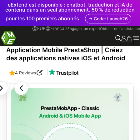
eExtend est disponible : chatbot, traduction et IA de
contenu dans un seul abonnement. 50 % de réduction
pour les 100 premiers abonnés.
→ Code: Launch26
EUR
Français
Engagez un expert
Obtenir de l'assistance
2.0.4
Application Mobile PrestaShop | Créez
des applications natives iOS et Android
|
4 Reviews