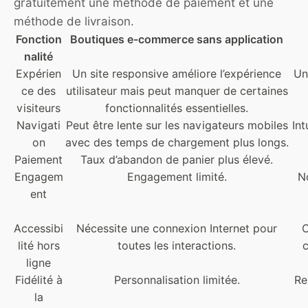
gratuitement une méthode de paiement et une
méthode de livraison.
Fonction
Boutiques e-commerce sans application
nalité
Expérien
Un site responsive améliore l’expérience
Un
ce des
utilisateur mais peut manquer de certaines
visiteurs
fonctionnalités essentielles.
Navigati
Peut être lente sur les navigateurs mobiles
Int
on
avec des temps de chargement plus longs.
Paiement
Taux d’abandon de panier plus élevé.
Engagem
Engagement limité.
N
ent
Accessibi
Nécessite une connexion Internet pour
C
lité hors
toutes les interactions.
c
ligne
Fidélité à
Personnalisation limitée.
Re
la