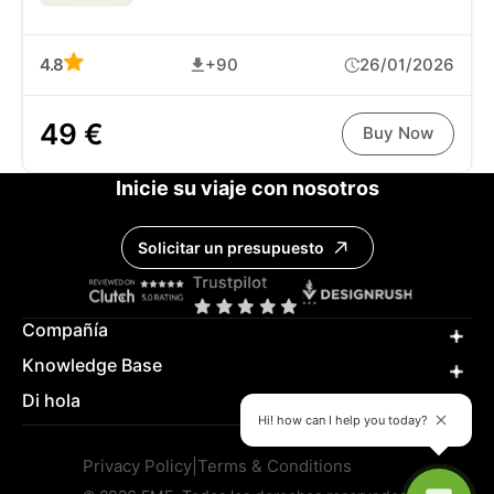
4.8
+90
26/01/2026
49 €
Buy Now
Inicie su viaje con nosotros
Solicitar un presupuesto
Compañía
Knowledge Base
Di hola
Hi! how can I help you today?
Privacy Policy
|
Terms & Conditions