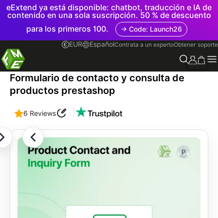
eExtend ya está disponible: chatbot, traducción e IA de
contenido en una sola suscripción. 50 % de descuento
para los primeros 100.
→ Code: Launch26
EUR
Español
Contrata a un experto
Obtener soporte
3.1.0
Formulario de contacto y consulta de
productos prestashop
|
6 Reviews