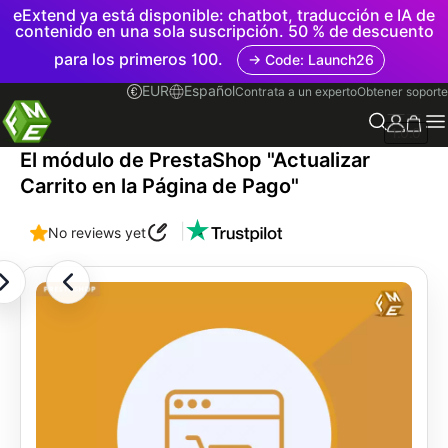
eExtend ya está disponible: chatbot, traducción e IA de
contenido en una sola suscripción. 50 % de descuento
para los primeros 100.
→ Code: Launch26
EUR
Español
Contrata a un experto
Obtener soporte
1.0.0
El módulo de PrestaShop "Actualizar
Carrito en la Página de Pago"
|
No reviews yet