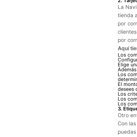
2. Tarj
La Navi
tienda 
por cor
cliente
por cor
Aquí ti
Los come
Configur
Elige un
Además 
Los come
determi
El mont
desees 
Los cri
Los com
Los com
3. Etiq
Otro en
Con la
puedas 