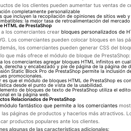
uctos de los clientes pueden aumentar tus ventas de com
ución completamente personalizable
 que incluyen la recopilación de opiniones de sitios web 
imbatibles: la mejor tasa de retroalimentación del mercado
ue HTML de PrestaShop
 a los comerciantes crear
bloques personalizados de 
. Los comerciantes pueden colocar bloques en las págin
emás, los comerciantes pueden generar CSS del bloque 
 lo que más ofrece el módulo de bloque de PrestaShop:
a los comerciantes agregar bloques HTML infinitos en cual
a, derecha y encabezado y pie de página de la página de d
sión Static Block Pro de PrestaShop permite la inclusión d
ques promocionales.
r es que el módulo de bloques HTML de PrestaShop es com
ística desde el punto de vista de la usabilidad.
lemento de bloques de texto de PrestaShop utiliza el edi
onal en la página web.
uctos Relacionados de PrestaShop
módulo fantástico que permite a los comerciantes
mostr
n las páginas de productos y hacerlos más atractivos. L
acar productos populares ante los clientes.
enes algunas de las características adicionales: