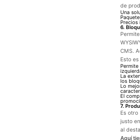
de prod
Una sol
Paquetes
Precios 
6. Bloq
Permite
WYSIWYG
CMS. Ad
Esto es
Permite 
izquierd
La exten
los blo
Lo mejo
caracter
El comp
promoci
7. Prod
Es otro
justo e
al dest
Aquí ti