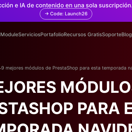
cción e IA de contenido en una sola suscripció
→ Code: Launch26
Module
Servicios
Portafolio
Recursos Gratis
Soporte
Blog
.
9 mejores módulos de PrestaShop para esta temporada n
EJORES MÓDULO
STASHOP PARA 
MPORADA NAVID