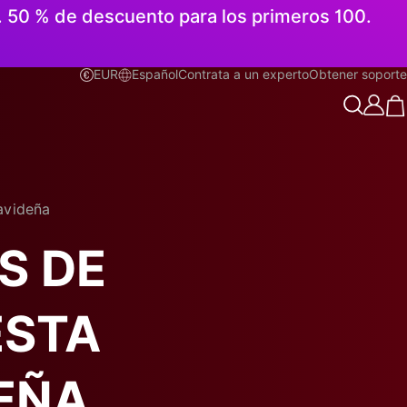
n. 50 % de descuento para los primeros 100.
EUR
Español
Contrata a un experto
Obtener soporte
Español
avideña
S DE
ESTA
EÑA