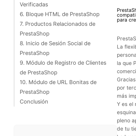
Verificadas
PrestaSh
6. Bloque HTML de PrestaShop
compatib
para cre
7. Productos Relacionados de
PrestaShop
PrestaS
8. Inicio de Sesión Social de
La flex
PrestaShop
persona
9. Módulo de Registro de Clientes
la que 
comerci
de PrestaShop
Gracias
10. Módulo de URL Bonitas de
por ter
PrestaShop
más imp
Conclusión
Y es el
esquina
pleno a
de tu t