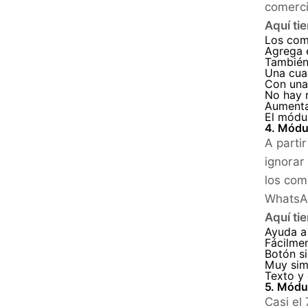
comerci
Aquí ti
Los com
Agrega e
También 
Una cuad
Con una 
No hay r
Aumenta
El módul
4. Módu
A parti
ignorar
los com
WhatsAp
Aquí ti
Ayuda a
Fácilme
Botón si
Muy simp
Texto y 
5. Módu
Casi el