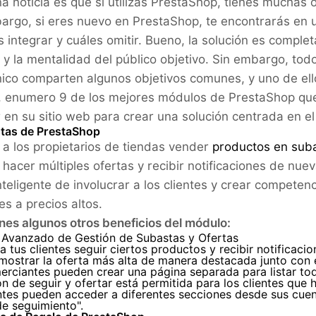
a noticia es que si utilizas PrestaShop, tienes muchas
argo, si eres nuevo en PrestaShop, te encontrarás en 
 integrar y cuáles omitir. Bueno, la solución es comple
 y la mentalidad del público objetivo. Sin embargo, tod
nico comparten algunos objetivos comunes, y uno de ellos
o, enumero 9 de los mejores módulos de PrestaShop qu
r en su sitio web para crear una solución centrada en el 
stas de PrestaShop
 a los propietarios de tiendas vender
productos en sub
s hacer múltiples ofertas y recibir notificaciones de nue
nteligente de involucrar a los clientes y crear compete
es a precios altos.
enes algunos otros beneficios del módulo:
 Avanzado de Gestión de Subastas y Ofertas
a tus clientes seguir ciertos productos y recibir notificaci
ostrar la oferta más alta de manera destacada junto con 
erciantes pueden crear una página separada para listar to
n de seguir y ofertar está permitida para los clientes que h
ntes pueden acceder a diferentes secciones desde sus cuent
 de seguimiento".