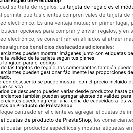
eta de Regalo de PrestaShop
dad se trata de regalos. La
tarjeta de regalo es el mód
al permitir que tus clientes compren vales de tarjeta de
reo electrónico. Es una ventaja mutua; en primer lugar
s buscan opciones para comprar y enviar regalos, y en 
reo electrónico, se convertirán en afiliados al atraer m
enes algunos beneficios destacados adicionales:
rciantes pueden mostrar imágenes junto con etiquetas pers
a la validez de la tarjeta según tus planes
a longitud para el código
de las tarjetas de regalo, los comerciantes también pued
rciantes pueden gestionar fácilmente las proporciones de 
nado.
o con descuento se puede mostrar con el precio incluido 
que se vea
terios de descuento pueden variar desde productos hasta p
erciantes también pueden agregar ajustes de validez para 
erciantes pueden agregar una fecha de caducidad a los va
uetas de Producto de PrestaShop
foque centrado en el cliente es agregar etiquetas de i
s
etiquetas de producto de PrestaShop
, los comerciant
etiquetar productos específicos y mostrar etiquetas en