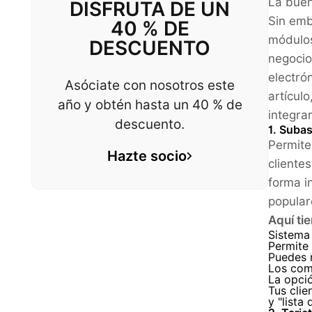
La buen
DISFRUTA DE UN
Sin emb
40 % DE
módulos
DESCUENTO
negocio
electró
Asóciate con nosotros este
artícul
año y obtén hasta un 40 % de
integra
descuento.
1. Suba
Permite
Hazte socio
cliente
forma i
popular
Aquí ti
Sistema
Permite 
Puedes m
Los com
La opció
Tus clie
y "lista