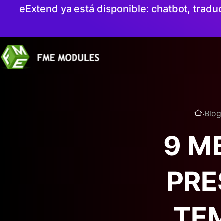
eExtend ya está disponible: chatbot, tradu
.
Blog
9 M
PRE
TE