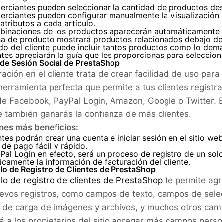
rciantes pueden seleccionar la cantidad de productos des
erciantes pueden configurar manualmente la visualización
atributos a cada artículo.
binaciones de los productos aparecerán automáticamente 
na de producto mostrará productos relacionados debajo de 
do del cliente puede incluir tantos productos como lo dema
ntes apreciarán la guía que les proporcionas para selecci
o de Sesión Social de PrestaShop
ación en el cliente trata de crear facilidad de uso para 
herramienta perfecta que permite a tus clientes registra
de Facebook, PayPal Login, Amazon, Google o Twitter. 
e también ganarás la confianza de más clientes.
enes más beneficios:
ntes podrán crear una cuenta e iniciar sesión en el sitio w
de pago fácil y rápido.
al Login en efecto, será un proceso de registro de un sol
camente la información de facturación del cliente.
lo de Registro de Clientes de PrestaShop
o de registro de clientes de PrestaShop
te permite agr
evos registros, como campos de texto, campos de selec
de carga de imágenes y archivos, y muchos otros campo
rá a los propietarios del sitio agregar más campos pers