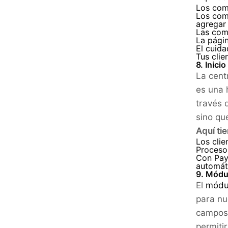
Los come
Los com
agregar 
Las com
La pági
El cuida
Tus clie
8. Inici
La centr
es una 
través 
sino qu
Aquí ti
Los clie
Proceso 
Con PayP
automáti
9. Módu
El
módul
para nu
campos 
permiti