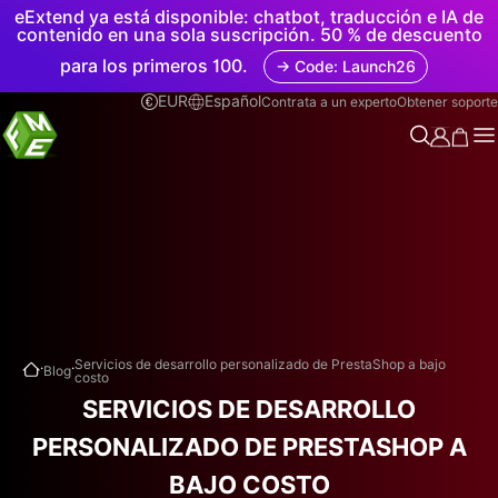
eExtend ya está disponible: chatbot, traducción e IA de
contenido en una sola suscripción. 50 % de descuento
para los primeros 100.
→ Code: Launch26
EUR
Español
Contrata a un experto
Obtener soporte
.
.
Servicios de desarrollo personalizado de PrestaShop a bajo
Blog
costo
SERVICIOS DE DESARROLLO
PERSONALIZADO DE PRESTASHOP A
BAJO COSTO