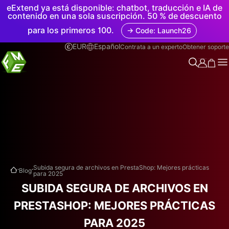
eExtend ya está disponible: chatbot, traducción e IA de
contenido en una sola suscripción. 50 % de descuento
para los primeros 100.
→ Code: Launch26
EUR
Español
Contrata a un experto
Obtener soporte
.
.
Subida segura de archivos en PrestaShop: Mejores prácticas
Blog
para 2025
SUBIDA SEGURA DE ARCHIVOS EN
PRESTASHOP: MEJORES PRÁCTICAS
PARA 2025