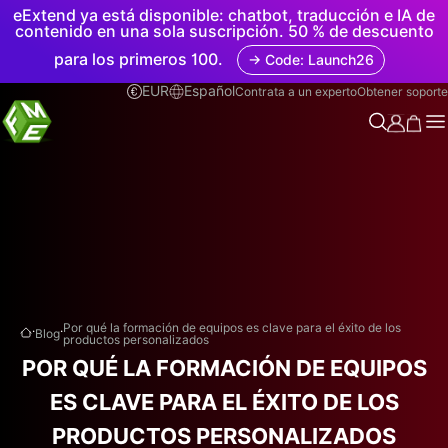
eExtend ya está disponible: chatbot, traducción e IA de
contenido en una sola suscripción. 50 % de descuento
para los primeros 100.
→ Code: Launch26
EUR
Español
Contrata a un experto
Obtener soporte
.
.
Por qué la formación de equipos es clave para el éxito de los
Blog
productos personalizados
POR QUÉ LA FORMACIÓN DE EQUIPOS
ES CLAVE PARA EL ÉXITO DE LOS
PRODUCTOS PERSONALIZADOS