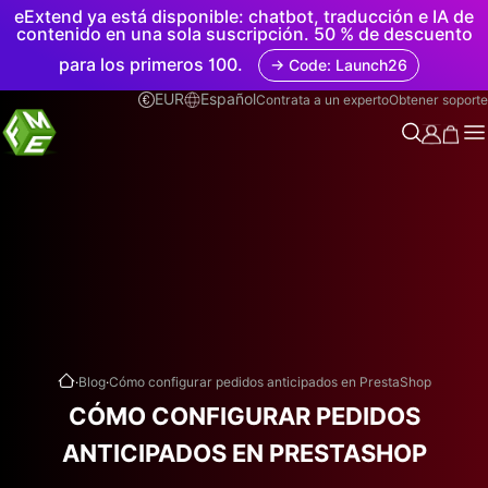
eExtend ya está disponible: chatbot, traducción e IA de
contenido en una sola suscripción. 50 % de descuento
para los primeros 100.
→ Code: Launch26
EUR
Español
Contrata a un experto
Obtener soporte
.
.
Blog
Cómo configurar pedidos anticipados en PrestaShop
CÓMO CONFIGURAR PEDIDOS
ANTICIPADOS EN PRESTASHOP