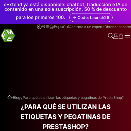
eExtend ya está disponible: chatbot, traducción e IA de
contenido en una sola suscripción. 50 % de descuento
para los primeros 100.
→ Code: Launch26
EUR
Español
Contrata a un experto
Obtener soporte
.
.
Blog
¿Para qué se utilizan las etiquetas y pegatinas de PrestaShop?
¿PARA QUÉ SE UTILIZAN LAS
ETIQUETAS Y PEGATINAS DE
PRESTASHOP?