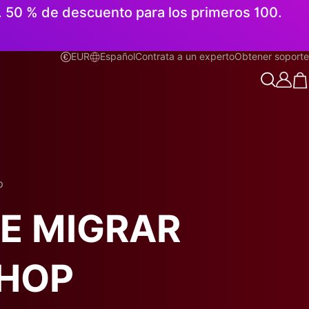
n. 50 % de descuento para los primeros 100.
EUR
Español
Contrata a un experto
Obtener soporte
Español
p
E MIGRAR
SHOP