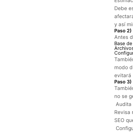
Estimac
Debe es
afectar
y así m
Paso 2)
Antes d
Base de
Archivos
Configur
También
modo de
evitará
Paso 3) 
También
no se g
Audita
Revisa 
SEO que
Config