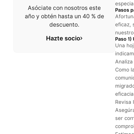
especia
Asóciate con nosotros este
Pasos p
año y obtén hasta un 40 % de
Afortun
descuento.
eficaz,
nuestro
Hazte socio
Paso 1)
Una hoj
indicam
Analiza
Como la
comunid
migrado
eficaci
Revisa 
Asegúra
ser cor
comprob