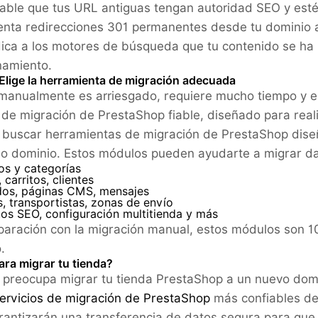
able que tus URL antiguas tengan autoridad SEO y estén
nta redirecciones 301 permanentes desde tu dominio an
dica a los motores de búsqueda que tu contenido se ha
namiento.
 Elige la herramienta de migración adecuada
manualmente es arriesgado, requiere mucho tiempo y es 
de migración de PrestaShop fiable, diseñado para reali
buscar herramientas de migración de PrestaShop diseña
 o dominio. Estos módulos pueden ayudarte a migrar d
os y categorías
 carritos, clientes
os, páginas CMS, mensajes
 transportistas, zonas de envío
os SEO, configuración multitienda y más
aración con la migración manual, estos módulos son 10
.
ara migrar tu tienda?
 preocupa migrar tu tienda PrestaShop a un nuevo domi
ervicios de migración de PrestaShop
más confiables de
antizarán una transferencia de datos segura para que