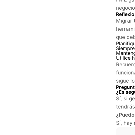
negocio
Reflexio
Migrar 
herrami
que deb
Planifiq
Siempre 
Manteng
Utilice 
Recuerd
funcion
sigue l
Pregunt
¿Es seg
Sí, si 
tendrás
¿Puedo 
Sí, hay