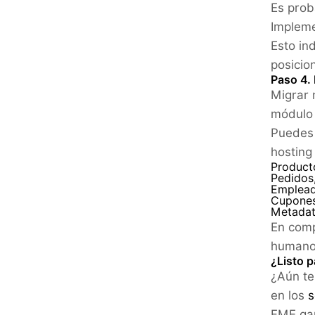
Es prob
Impleme
Esto in
posicio
Paso 4.
Migrar 
módulo 
Puedes 
hosting
Product
Pedidos,
Emplead
Cupones,
Metadat
En comp
humano
¿Listo p
¿Aún te
en los
s
FME gar