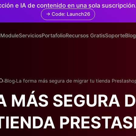
cción e IA de contenido en una sola suscripció
→ Code: Launch26
Module
Servicios
Portafolio
Recursos Gratis
Soporte
Blog
.
.
Blog
La forma más segura de migrar tu tienda Prestasho
A MÁS SEGURA D
TIENDA PRESTA