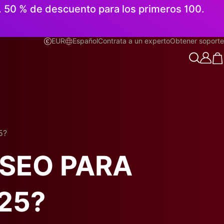
n. 50 % de descuento para los primeros 100.
EUR
Español
Contrata a un experto
Obtener soporte
Español
5?
 SEO PARA
25?