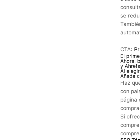
consult
se redu
También
automat
CTA:
Pr
El prime
Ahora, 
y Ahrefs
Al elegi
Añade c
Haz que
con pal
página 
compra
Si ofre
compren
compren