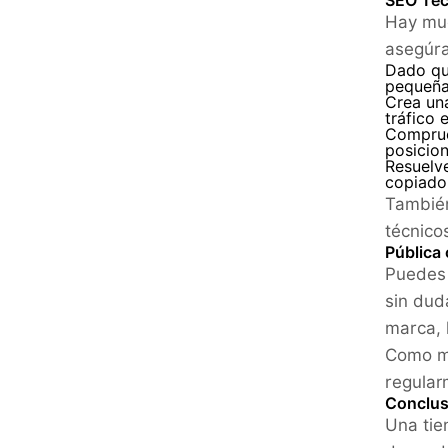
SEO Téc
Hay muc
asegúra
Dado qu
pequeñas
Crea una
tráfico 
Comprueb
posicio
Resuelv
copiado 
También
técnico
Pública
Puedes 
sin dud
marca, 
Como me
regular
Conclus
Una tie