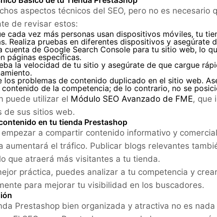
nico Básico de tu Tienda PrestaShop
hos aspectos técnicos del SEO, pero no es necesario 
te de revisar estos:
e cada vez más personas usan dispositivos móviles, tu tie
. Realiza pruebas en diferentes dispositivos y asegúrate 
 cuenta de Google Search Console para tu sitio web, lo que t
en páginas específicas.
a la velocidad de tu sitio y asegúrate de que cargue rápi
namiento.
e los problemas de contenido duplicado en el sitio web. A
contenido de la competencia; de lo contrario, no se posic
 puede utilizar el
Módulo SEO Avanzado de FME
, que 
s de sus sitios web.
 contenido en tu tienda Prestashop
empezar a compartir contenido informativo y comercial 
a aumentará el tráfico. Publicar blogs relevantes tambi
lo que atraerá más visitantes a tu tienda.
jor práctica, puedes analizar a tu competencia y crear
mente para mejorar tu visibilidad en los buscadores.
ión
nda Prestashop bien organizada y atractiva no es nada s