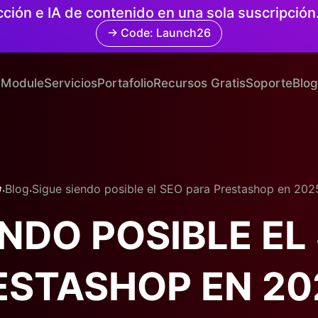
cción e IA de contenido en una sola suscripció
→ Code: Launch26
Module
Servicios
Portafolio
Recursos Gratis
Soporte
Blog
.
.
Blog
Sigue siendo posible el SEO para Prestashop en 202
ENDO POSIBLE EL
ESTASHOP EN 20