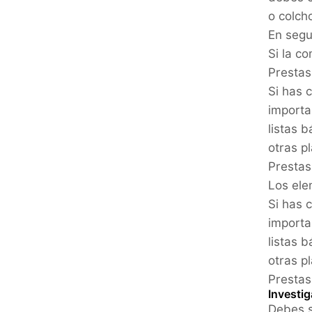
o colch
En segu
Si la c
Presta
Si has 
importa
listas 
otras p
Prestas
Los ele
Si has 
importa
listas 
otras p
Prestas
Investi
Debes s