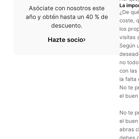
La impo
Asóciate con nosotros este
¿De qué
año y obtén hasta un 40 % de
coste, 
descuento.
los pro
visitas 
Hazte socio
Según u
deseado
no todo
con las
la falta
No te p
el buen
No te p
el buen
abras c
debes c