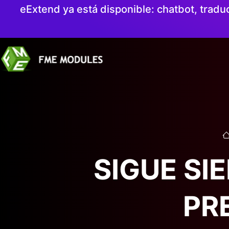
eExtend ya está disponible: chatbot, tradu
SIGUE SI
PR