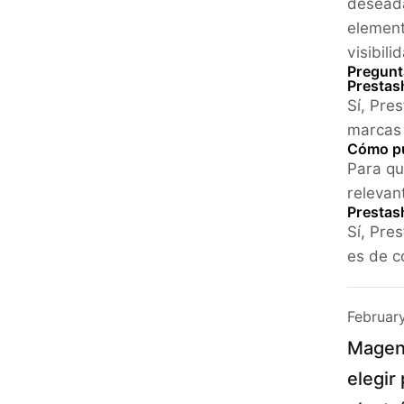
deseada
element
visibil
Pregunt
Prestas
Sí, Pre
marcas 
Cómo pu
Para qu
relevan
Prestash
Sí, Pre
es de c
Februar
Magent
elegir