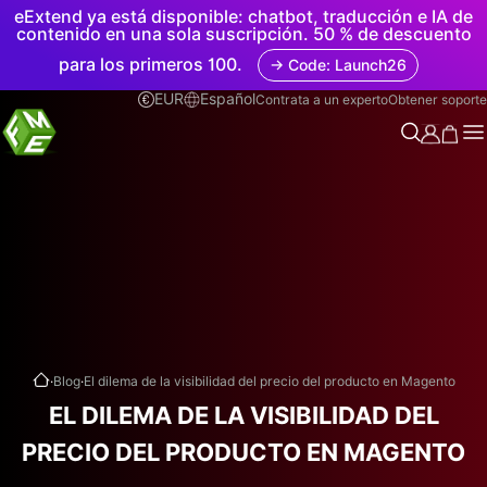
eExtend ya está disponible: chatbot, traducción e IA de
contenido en una sola suscripción. 50 % de descuento
para los primeros 100.
→ Code: Launch26
EUR
Español
Contrata a un experto
Obtener soporte
.
.
Blog
El dilema de la visibilidad del precio del producto en Magento
EL DILEMA DE LA VISIBILIDAD DEL
PRECIO DEL PRODUCTO EN MAGENTO