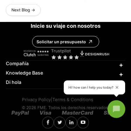
Next Blog →
Inicie su viaje con nosotros
Solicitar un presupuesto
Compañía
Knowledge Base
Di hola
Hi! how can I help you today?
Privacy Policy
|
Terms & Conditions
© 2026 FME. Todos los derechos reservados.