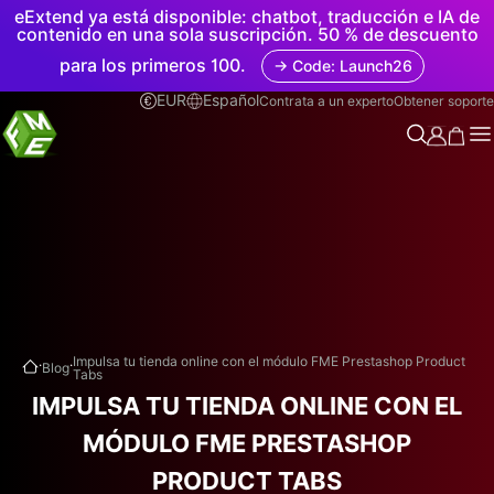
eExtend ya está disponible: chatbot, traducción e IA de
contenido en una sola suscripción. 50 % de descuento
para los primeros 100.
→ Code: Launch26
EUR
Español
Contrata a un experto
Obtener soporte
.
.
Impulsa tu tienda online con el módulo FME Prestashop Product
Blog
Tabs
IMPULSA TU TIENDA ONLINE CON EL
MÓDULO FME PRESTASHOP
PRODUCT TABS