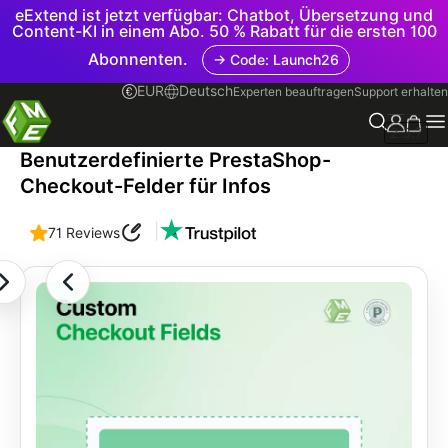
eExtend ist jetzt verfügbar: Chatbot, Übersetzung und
Content-KI in einem Abo. 50 % Rabatt für die ersten 100
Abonnenten.
→ Code: Launch26
EUR
Deutsch
Experten beauftragen
Support erhalten
2.3.7
Benutzerdefinierte PrestaShop-
Checkout-Felder für Infos
|
71 Reviews