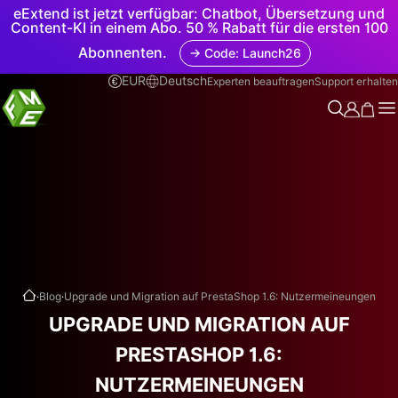
eExtend ist jetzt verfügbar: Chatbot, Übersetzung und
Content-KI in einem Abo. 50 % Rabatt für die ersten 100
Abonnenten.
→ Code: Launch26
EUR
Deutsch
Experten beauftragen
Support erhalten
.
.
Blog
Upgrade und Migration auf PrestaShop 1.6: Nutzermeineungen
UPGRADE UND MIGRATION AUF
PRESTASHOP 1.6:
NUTZERMEINEUNGEN