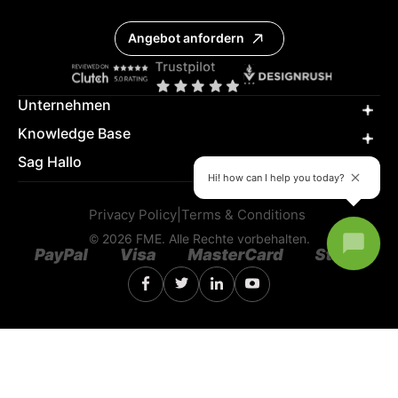
Angebot anfordern
Unternehmen
Knowledge Base
Sag Hallo
Hi! how can I help you today?
Privacy Policy
|
Terms & Conditions
© 2026 FME. Alle Rechte vorbehalten.